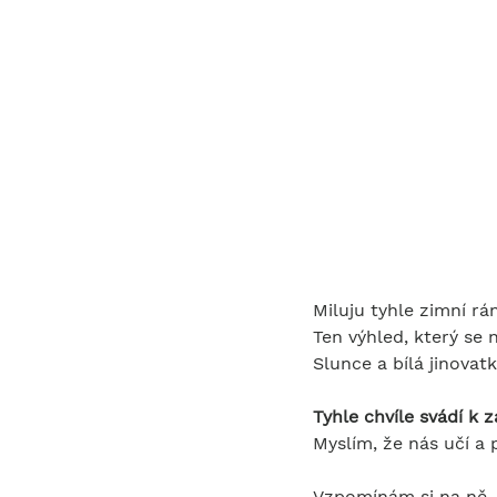
Miluju tyhle zimní r
Ten výhled, který se
Slunce a bílá jinovat
Tyhle chvíle svádí k z
Myslím, že nás učí a 
Vzpomínám si na ně, 