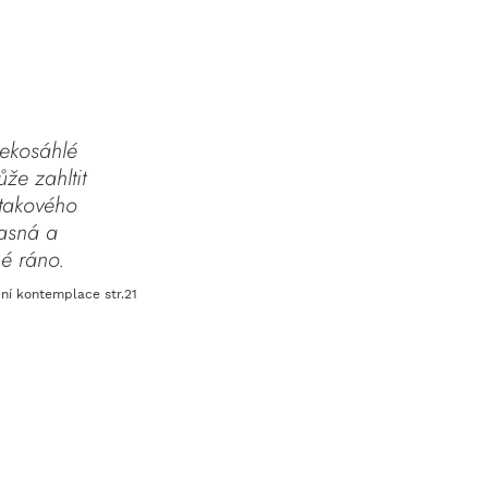
ekosáhlé 
že zahltit 
 takového 
jasná a 
né ráno.
ní kontemplace str.21