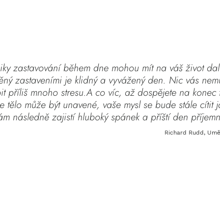
iky zastavování během dne mohou mít na váš život dal
ěný zastaveními je klidný a vyvážený den. Nic vás nemů
 příliš mnoho stresu.A co víc, až dospějete na konec
e tělo může být unavené, vaše mysl se bude stále cítit 
ám následně zajistí hluboký spánek a příští den příjem
Richard Rudd, Umě