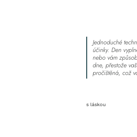
Jednoduché techn
účinky. Den vypln
nebo vám způsobit
dne, přestože vaš
pročištěná, což v
s láskou