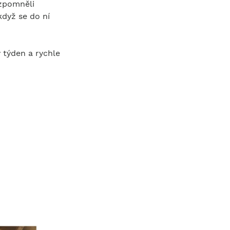
vzpomněli 
dyž se do ní 
ý týden a rychle 