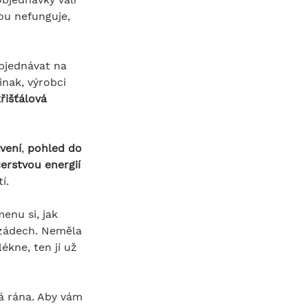
ou nefunguje, 
bjednávat na 
inak, výrobci 
řišťálová 
vení
, 
pohled do 
erstvou energií 
í.
enu si, jak 
 zádech. Neměla 
ékne, ten jí už 
á rána. Aby vám 