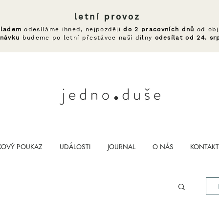
letní provoz
kladem
odesíláme ihned, nejpozději
do 2 pracovních dnů
od obj
dnávku
budeme po letní přestávce naší dílny
odesílat od 24. sr
KOVÝ POUKAZ
UDÁLOSTI
JOURNAL
O NÁS
KONTAKT