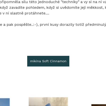
řipomněla sílu této jednoduché "techniky" a vy si na ni 
když zavadíte pohledem, když si uvědomíte její měkkost, k
v ní slastně protáhnete....
te a pak pospěšte..:-), první kusy dorazily totiž předminul
mikina Soft Cinnamon