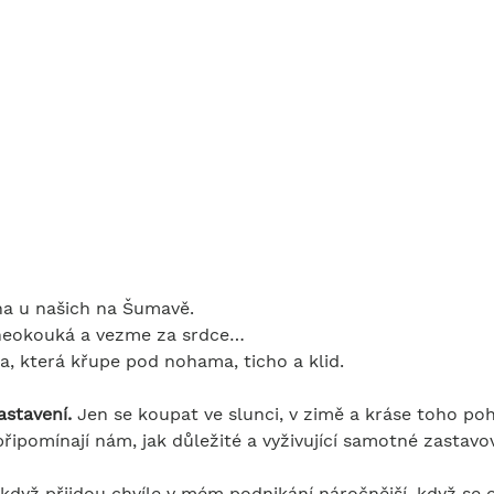
ána u našich na Šumavě.
 neokouká a vezme za srdce…
ka, která křupe pod nohama, ticho a klid.
astavení. 
Jen se koupat ve slunci, v zimě a kráse toho p
připomínají nám, jak důležité a vyživující samotné zastavov
když přijdou chvíle v mém podnikání náročnější, když se o