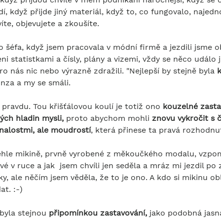
 když přijde jiný materiál, když to, co fungovalo, najedn
íte, objevujete a zkoušíte.
šéfa, když jsem pracovala v módní firmě a jezdili jsme o
ni statistkami a čísly, plány a vizemi, vždy se něco událo j
ro nás nic nebo výrazně zdražili. "Nejlepší by stejně byla 
k
onza a my se smáli.
ravdu. Tou křišťálovou koulí je totiž ono 
kouzelné zasta
ných hladin mysli,
 proto abychom mohli 
znovu vykročit s č
znalostmi, ale moudrostí
, která přinese ta pravá rozhodnut
téhle mikině, prvně vyrobené z měkoučkého modalu, vzpom
é v ruce a jak  jsem chvíli jen seděla a mráz mi jezdil po
iky, ale něčím jsem věděla, že to je ono. A kdo si mikinu obl
t. :-)
byla stejnou 
připomínkou zastavování,
 jako podobná jasn