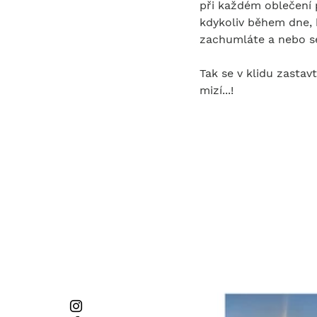
při každém oblečení p
kdykoliv během dne, 
zachumláte a nebo se 
Tak se v klidu zastav
mizí...!