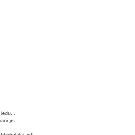
ohledu…
ání je.
bjednávky valí 