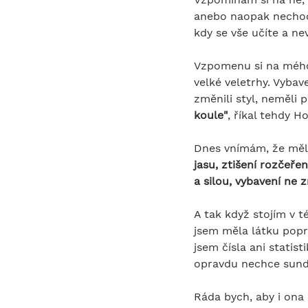
anebo naopak nechodí,
kdy se vše učíte a nev
Vzpomenu si na mého 
velké veletrhy. Vybave
změnili styl, neměli p
koule"
, říkal tehdy H
Dnes vnímám, že měl p
jasu, ztišení rozčeře
a silou, vybavení ne 
A tak když stojím v 
jsem měla látku poprv
jsem čísla ani statist
opravdu nechce sunda
Ráda bych, aby i ona 