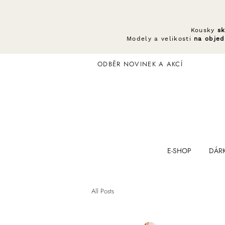
Kousky
s
Modely a velikosti
na obje
ODBĚR NOVINEK A AKCÍ
E-SHOP
DÁR
All Posts