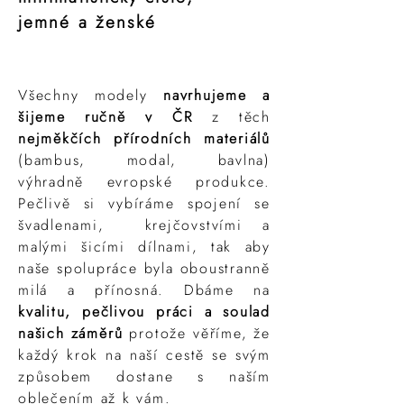
jemné a ženské
Všechny modely
navrhujeme a
šijeme ručně v ČR
z těch
nejměkčích přírodních materiálů
(bambus, modal, bavlna)
výhradně evropské produkce.
Pečlivě si vybíráme spojení se
švadlenami, krejčovstvími a
malými šicími dílnami, tak aby
naše spolupráce byla oboustranně
milá a přínosná. Dbáme na
kvalitu, pečlivou práci a soulad
našich záměrů
protože věříme, že
každý krok na naší cestě se svým
způsobem dostane s naším
oblečením až k vám.