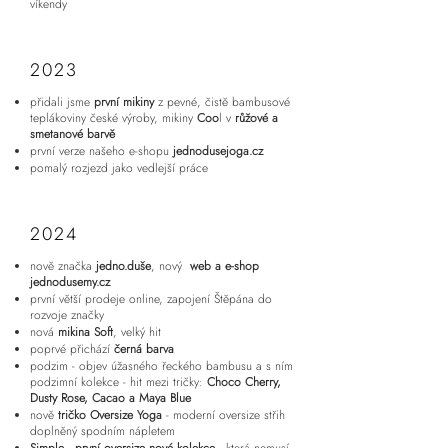
víkendy
2023
přidali jsme
první mikiny
z pevné, čistě bambusové
teplákoviny české výroby, mikiny
Coo
l v
růžové a
smetanové barvě
první verze našeho e-shopu
jednodusejoga.cz
pomalý rozjezd jako vedlejší práce
2024
nově značka
jedno.duše
, nový
web a e-shop
jednodusemy.cz
první větší prodeje online, zapojení Štěpána do
rozvoje značky
nová
mikina Soft
, velký hit
poprvé přichází
černá barva
podzim - objev úžasného řeckého bambusu a s ním
podzimní kolekce - hit mezi tričky:
Choco Cherry,
Dusty Rose, Cacao a Maya Blue
nově
tričko Oversize Yoga
- moderní oversize střih
doplněný spodním nápletem
Simple - první oversize nové kolekce
- která nemusí