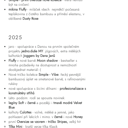
být na cvičení:
mikina Fluffy
- miláček všech: nejměkčí počesaná
teplákovina z čistého bambusu a příměsí elestanu, v
oblíbené
Dusty Rose
2025
jaro - spolupráce s Danou na prvním společném
projektu
jedno.duše MY
: jógových, extra měkkých
kalhotách
Joggers by Dana Janů
Fluffy
v nové barvě
Moon shadow
- bestseller s
mnoha požadavky na dostupnost a nemožností
doobjednat materiál:-(
Nové tričko kolekce
Simple - Vibe:
řecký pevnější
bambusový úplet ve smetanové barvě, s rafinovanými
rukávy
nové spolupráce s šicími dílnami -
profesionalizace s
konstruktéry střihů
Léto- podzim: rodí se spousta novinek:
legíny Soft
v
černé
a později i
tmavě modré Velvet
Blue
kalhoty
Culottes
- volné, měkké a jemné, jako
pohlazení při lekcích i mimo. v
černé
i nové
Honey
první
Oversize se vzorem - tričko Stripes,
velký hit
Tílka Mini
- kratší verze tílka Klasik