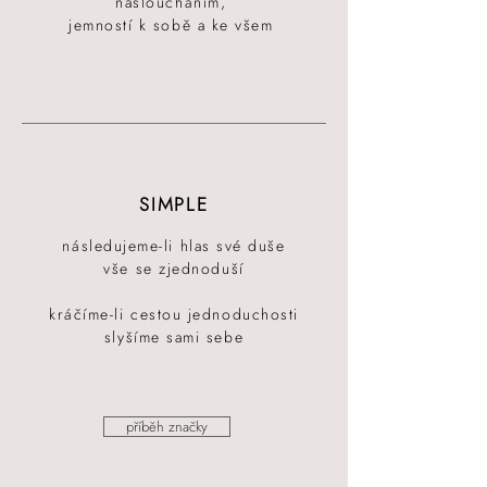
nasloucháním,
jemností k sobě a ke všem
SIMPLE
následujeme-li hlas své duše
vše se zjednoduší
kráčíme-li cestou jednoduchosti
slyšíme sami sebe
příběh značky