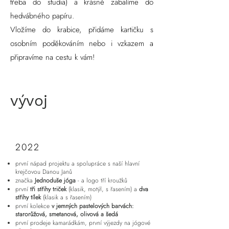
třeba do studia) a krásně zabalíme do
hedvábného papíru.
Vložíme do krabice, přidáme kartičku s
osobním poděkováním nebo i vzkazem a
připravíme na cestu k vám!
vývoj
2022
první nápad projektu a spolupráce s naší hlavní
krejčovou Danou Janů
značka
Jednoduše jóga
- a logo tří kroužků
první
tři střihy triček
(klasik, motýl, s řasením) a
dva
střihy tílek
(klasik a s řasením)
první kolekce
v jemných pastelových barvách:
starorůžová, smetanová, olivová a šedá
první prodeje kamarádkám, první výjezdy na jógové