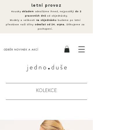
letní provoz
Kousky
skladem
odesíláme ihned, nejpozději
do 2
pracovních dnů
od objednávky.
Modely a velikosti
na objednávku
budeme po letní
přestávce naší dílny
odesílat od 24. srpna.
Děkujeme za
pochopení.
ODBĚR NOVINEK A AKCÍ
KOLEKCE