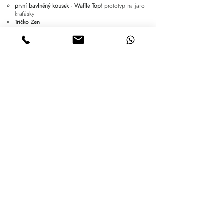
první bavlněný kousek - Waffle Top
! prototyp na jaro
kraťásky
Tričko Zen
nové pevné vesty Vests
nové barvy:
Velvet Blue, Golden Honey, White Lily,
Eukalyprtus
a
Ocean Pine
e-shop roste a zaměstnává nás na plný úvazek
množství společných akcí, jógových víkendů a setkání
nás naplňuje radostí
z prostoru na soukromé jógové lekce vzniká
showroom. Můžete si přijet vše vyzkoušet k nám na
Břevnov
A co dál?
Nezastavujeme se. Již máme v
hlavě spoustu nápadu a na stole
rozkreslené nové střihy,
testujeme prototypy a