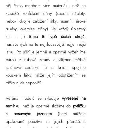
něj často mnohem více materiálu, než na
klasické konfekční střihy (spodní náplety,
nebo-li dvojité založení látky, řasení i široké
rukávy, oversize střihy) Na každý úpletový
kus s je třeba
tři typů šicích strojů
,
nastavených na tu nejklouzavější nejjemnější
látku. Po ušití je jemně a opatrně vyžehlíme
párou z rubové strany a všijeme měkké
saténové cedulky. Tu za krkem spojíme
kouskem látky, takže jejím odstřižením se
tričko nijak neponičí.
Většina modelů se skladuje
vyvěšené na
ramínku
, než je opatrně složíme do
pytlíčku
s posuvným jezdcem
(který můžete
opakovaně používat na jejich přenášení,