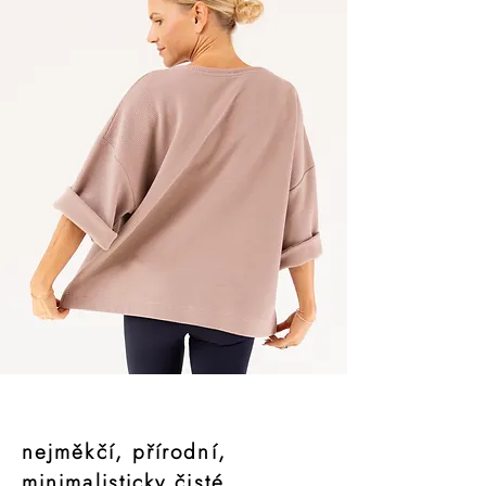
nejměkčí, přírodní,
minimalisticky čisté,