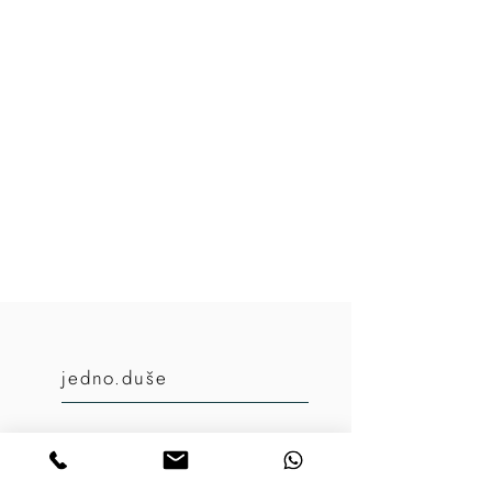
jedno
.duše
E-shop
O mně