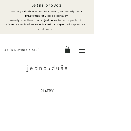
letní provoz
Kousky
skladem
odesíláme ihned, nejpozději
do 2
pracovních dnů
od objednávky.
Modely a velikosti
na objednávku
budeme po letní
přestávce naší dílny
odesílat od 24. srpna.
Děkujeme za
pochopení.
ODBĚR NOVINEK A AKCÍ
PLATBY