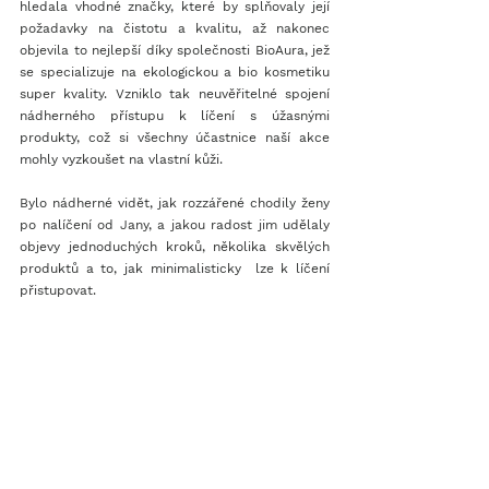
hledala vhodné značky, které by splňovaly její 
požadavky na čistotu a kvalitu, až nakonec 
objevila to nejlepší díky společnosti BioAura, jež 
se specializuje na ekologickou a bio kosmetiku 
super kvality. Vzniklo tak neuvěřitelné spojení 
nádherného přístupu k líčení s úžasnými 
produkty, což si všechny účastnice naší akce 
mohly vyzkoušet na vlastní kůži.
Bylo nádherné vidět, jak rozzářené chodily ženy 
po nalíčení od Jany, a jakou radost jim udělaly 
objevy jednoduchých kroků, několika skvělých 
produktů a to, jak minimalisticky  lze k líčení 
přistupovat.