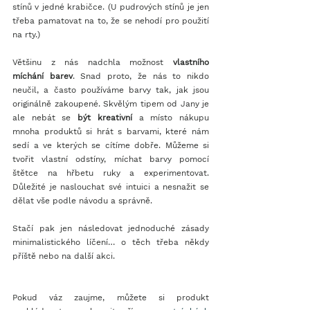
stínů v jedné krabičce. (U pudrových stínů je jen 
třeba pamatovat na to, že se nehodí pro použití 
na rty.)
Většinu z nás nadchla možnost
 vlastního 
míchání barev
. Snad proto, že nás to nikdo 
neučil, a často používáme barvy tak, jak jsou 
originálně zakoupené. Skvělým tipem od Jany je 
ale nebát se 
být kreativní
 a místo nákupu 
mnoha produktů si hrát s barvami, které nám 
sedí a ve kterých se cítíme dobře. Můžeme si 
tvořit vlastní odstíny, míchat barvy pomocí 
štětce na hřbetu ruky a experimentovat. 
Důležité je naslouchat své intuici a nesnažit se 
dělat vše podle návodu a správně.
Stačí pak jen následovat jednoduché zásady 
minimalistického líčení… o těch třeba někdy 
příště nebo na další akci.
Pokud váz zaujme, můžete si produkt 