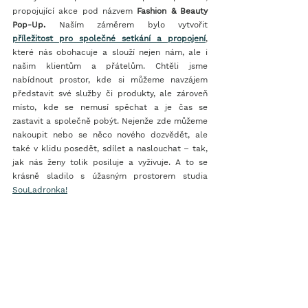
propojující akce pod názvem 
Fashion & Beauty 
Pop-Up.
 Naším záměrem bylo vytvořit 
příležitost pro společné setkání a propojení
, 
které nás obohacuje a slouží nejen nám, ale i 
našim klientům a přátelům. Chtěli jsme 
nabídnout prostor, kde si můžeme navzájem 
představit své služby či produkty, ale zároveň 
místo, kde se nemusí spěchat a je čas se 
zastavit a společně pobýt. Nejenže zde můžeme 
nakoupit nebo se něco nového dozvědět, ale 
také v klidu posedět, sdílet a naslouchat – tak, 
jak nás ženy tolik posiluje a vyživuje. A to se 
krásně sladilo s úžasným prostorem studia 
SouLadronka!