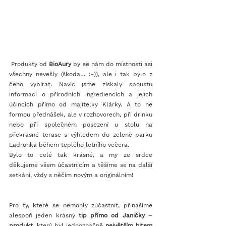
 Produkty od 
BioAury
 by se nám do místnosti asi 
všechny nevešly (škoda… :-)), ale i tak bylo z 
čeho vybírat. Navíc jsme získaly spoustu 
informací o přírodních ingrediencích a jejich 
účincích přímo od majitelky Klárky. A to ne 
formou přednášek, ale v rozhovorech, při drinku 
nebo při společném posezení u stolu na 
překrásné terase s výhledem do zeleně parku 
Ladronka během teplého letního večera. 
Bylo to celé tak krásné, a my ze srdce 
děkujeme všem účastnicím a těšíme se na další 
setkání, vždy s něčím novým a originálním!
Pro ty, které se nemohly zúčastnit, přinášíme 
alespoň jeden krásný 
tip přímo od Janičky
 – 
produkt,
 který byl jednoznačně 
největším hitem