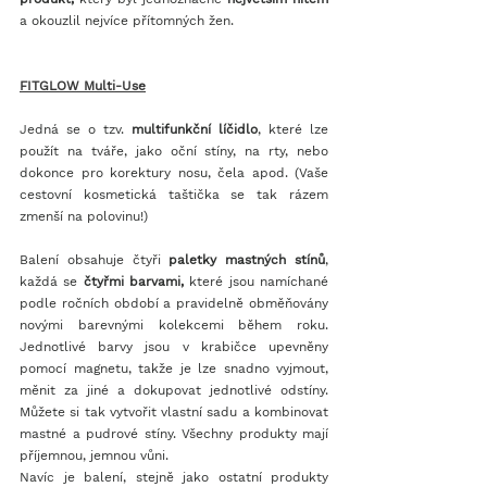
a okouzlil nejvíce přítomných žen.
FITGLOW Multi-Use
Jedná se o tzv. 
multifunkční líčidlo
, které lze 
použít na tváře, jako oční stíny, na rty, nebo 
dokonce pro korektury nosu, čela apod. (Vaše 
cestovní kosmetická taštička se tak rázem 
zmenší na polovinu!)
Balení obsahuje čtyři 
paletky mastných stínů
, 
každá se 
čtyřmi barvami,
 které jsou namíchané 
podle ročních období a pravidelně obměňovány 
novými barevnými kolekcemi během roku. 
Jednotlivé barvy jsou v krabičce upevněny 
pomocí magnetu, takže je lze snadno vyjmout, 
měnit za jiné a dokupovat jednotlivé odstíny. 
Můžete si tak vytvořit vlastní sadu a kombinovat 
mastné a pudrové stíny. Všechny produkty mají 
příjemnou, jemnou vůni.
Navíc je balení, stejně jako ostatní produkty 