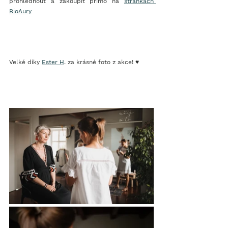
prohlédnout a zakoupit přímo na 
stránkách 
BioAury
Velké díky 
Ester H
. za krásné foto z akce! ♥️ 