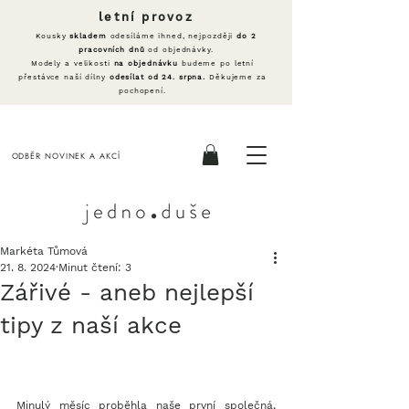
letní provoz
Kousky
skladem
odesíláme ihned, nejpozději
do 2
pracovních dnů
od objednávky.
Modely a velikosti
na objednávku
budeme po letní
přestávce naší dílny
odesílat od 24. srpna.
Děkujeme za
pochopení.
ODBĚR NOVINEK A AKCÍ
Markéta Tůmová
21. 8. 2024
Minut čtení: 3
Zářivé - aneb nejlepší
tipy z naší akce
Minulý měsíc proběhla naše první společná, 