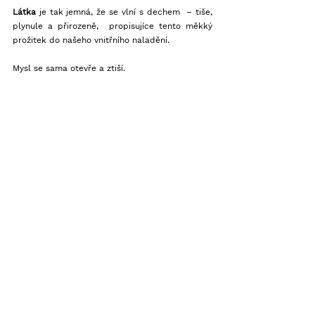
Látka 
je tak jemná, že se vlní s dechem  – tiše, 
plynule a přirozeně,  propisujíce tento měkký 
prožitek do našeho vnitřního naladění. 
Mysl se sama otevře a ztiší.