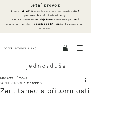
letní provoz
Kousky
skladem
odesíláme ihned, nejpozději
do 2
pracovních dnů
od objednávky.
Modely a velikosti
na objednávku
budeme po letní
přestávce naší dílny
odesílat od 24. srpna.
Děkujeme za
pochopení.
ODBĚR NOVINEK A AKCÍ
Markéta Tůmová
14. 10. 2025
Minut čtení: 2
Zen: tanec s přítomností