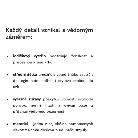
Každý detail vznikal s vědomým 
záměrem:
lodičkový výstřih 
podtrhuje ženskost a 
přirozenou krásu krku.
střední délka
 umožňuje volně tričko zastrčit 
do legín nebo kalhot i stylové stočení do 
uzlu.
výrazné rukávy 
poskytují volnost, svobodu 
pohybu, jemně hladí a ovívají paže a 
přitahují vědomou pozornost
materiál
 - jedna z nejlehčích bambusových 
viskóz z Řecka doslova hladí naše smysly