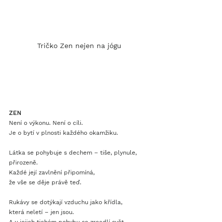
Tričko Zen nejen na jógu
ZEN
Není o výkonu. Není o cíli. 
Je o bytí v plnosti každého okamžiku.
Látka se pohybuje s dechem – tiše, plynule, 
přirozeně.
Každé její zavlnění připomíná,
že vše se děje právě teď.
Rukávy se dotýkají vzduchu jako křídla, 
která neletí – jen jsou.
A v jejich tichém pohybu se zrcadlí svět.