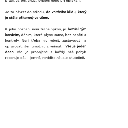
práci, vaření, chůzi, cvičení nebo při oblékání. 
Je to návrat do středu, 
do vnitřního klidu, který 
je stále přítomný ve všem. 
K jeho poznání není třeba výkon, je 
bezúsilným 
konáním,
 děním, které plyne samo, bez napětí a 
kontroly. Není třeba nic měnit, zastavovat  a 
opravovat. Jen umožnit a vnímat.  
Vše je jeden 
dech
. Vše je propojené a každý náš pohyb 
rezonuje dál – jemně, neviditelně, ale skutečně.