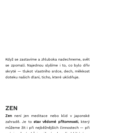
Když se zastavíme a zhluboka nadechneme, svět 
se zpomalí. Najednou slyšíme i to, co bylo dřív 
skryté — tlukot vlastního srdce, dech, měkkost 
doteku našich dlaní, ticho, které uklidňuje.
ZEN
Zen
 není jen meditace nebo klid v japonské 
zahradě. Je to 
stav vědomé přítomnosti
, který 
můžeme žít i při nejběžnějších činnostech — při 