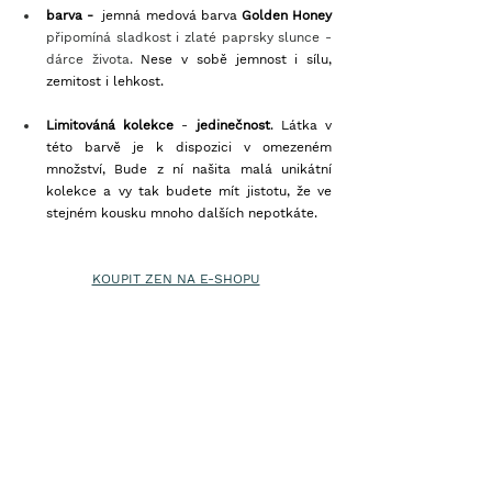
barva - 
 jemná medová barva 
Golden Honey
připomíná sladkost i zlaté paprsky slunce - 
dárce života.
 Nese v sobě jemnost i sílu, 
zemitost i lehkost. 
Limitováná kolekce
 -
 jedinečnost
. Látka v 
této barvě je k dispozici v omezeném 
množství, Bude z ní našita malá unikátní 
kolekce a vy tak budete mít jistotu, že ve 
stejném kousku mnoho dalších nepotkáte. 
KOUPIT ZEN NA E-SHOPU