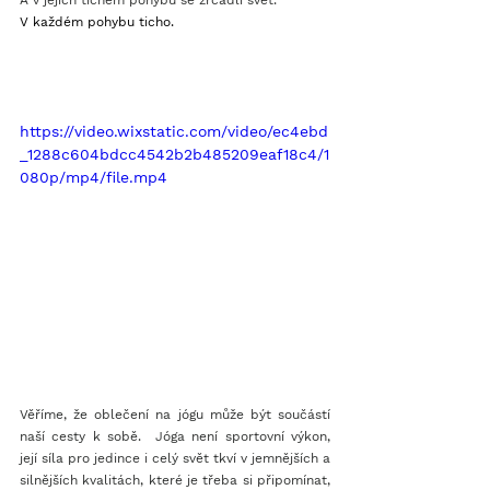
V každém pohybu ticho.
https://video.wixstatic.com/video/ec4ebd
_1288c604bdcc4542b2b485209eaf18c4/1
080p/mp4/file.mp4
Věříme, že oblečení na jógu může být součástí 
naší cesty k sobě.  Jóga není sportovní výkon, 
její síla pro jedince i celý svět tkví v jemnějších a 
silnějších kvalitách, které je třeba si připomínat, 