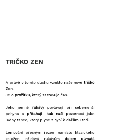
TRIČKO ZEN
A právě v tomto duchu vzniklo naše nové 
tričko 
Zen
. 
Je o 
prožitku,
 který zastavuje čas.
Jeho jemné 
rukávy
 povlávají při sebemenší 
pohybu a 
přitahují  tak naší pozornost 
jako 
ladný tanec, který plyne z nyní k dalšímu teď. 
Lemování přesným řezem namísto klasického 
založení přidává rukávům 
dojem plynutí, 