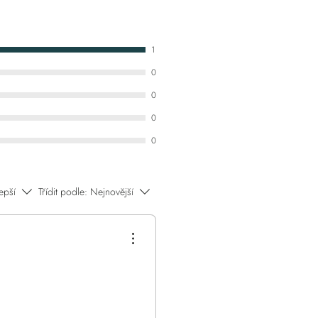
1
0
0
0
0
epší
Třídit podle:
Nejnovější