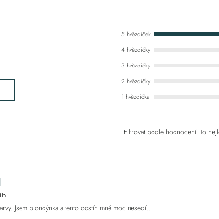
5 hvězdiček
4 hvězdičky
3 hvězdičky
2 hvězdičky
1 hvězdička
Filtrovat podle hodnocení:
To nejl
.
ih
barvy. Jsem blondýnka a tento odstín mně moc nesedí..