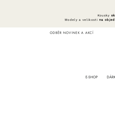
Kousky
s
Modely a velikosti
na obje
ODBĚR NOVINEK A AKCÍ
E-SHOP
DÁR