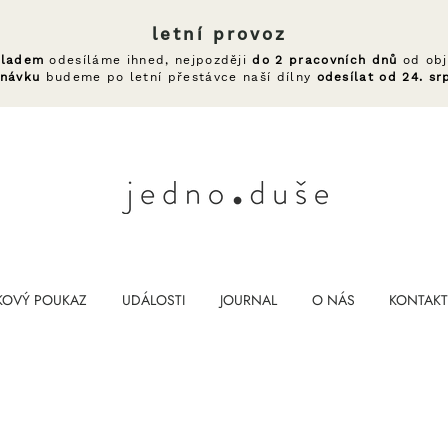
letní provoz
kladem
odesíláme ihned, nejpozději
do 2 pracovních dnů
od obj
dnávku
budeme po letní přestávce naší dílny
odesílat od 24. sr
KOVÝ POUKAZ
UDÁLOSTI
JOURNAL
O NÁS
KONTAKT