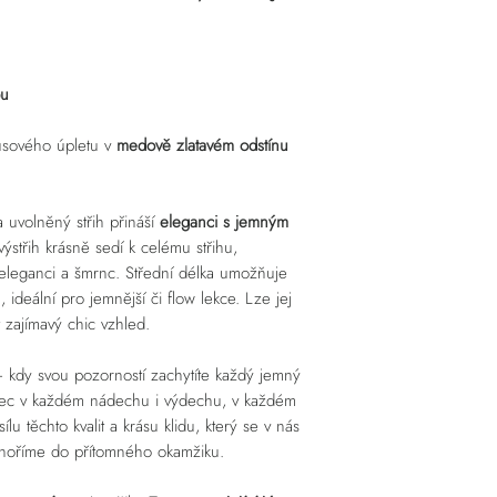
kontaktním formuláři
S/M
60 (1
objednávek a šití předem
Vámi rádi spojíme!
době ušití.
L/XL
65 (1
Uveďte prosím do form
ADRESA VÝDEJNÍHO MÍST
bu
platby volby platby mů
V centimetrech.
(odklikněte okénko "Stej
Tolerance +/- 1 cm na v
usového úpletu v
medově zlatavém odstínu
fakturační údaje. IČO m
případě, že by bylo výd
se s Vámi a upřesníme.
Výdejní místa dopravců 
a uvolněný střih přináší
eleganci s jemným
ZÁSILKOVNA
,
PPL
,
WE
výstřih krásně sedí k celému střihu,
 eleganci a šmrnc. Střední délka umožňuje
, ideální pro jemnější či flow lekce. Lze jej
t zajímavý chic vzhled.
 kdy svou pozorností zachytíte každý jemný
nec v každém nádechu i výdechu, v každém
lu těchto kvalit a krásu klidu, který se v nás
ponoříme do přítomného okamžiku.