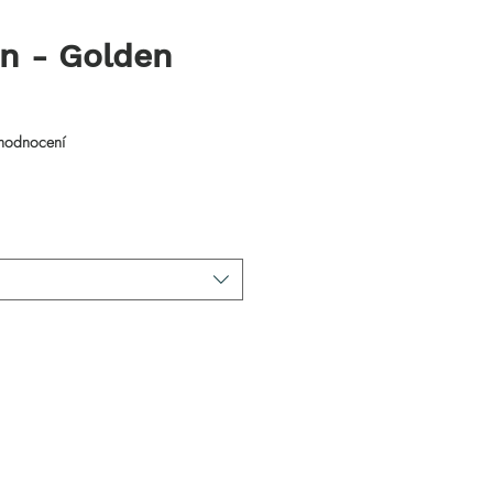
en - Golden
 pěti hvězdiček na základě 1 recenze
 hodnocení
na