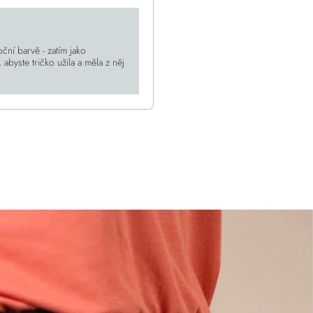
ní barvě - zatím jako
byste tričko užila a měla z něj