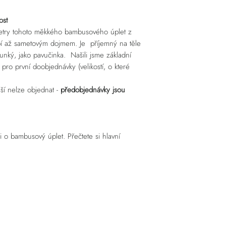
ost
etry tohoto měkkého bambusového úplet z
bí až sametovým dojmem. Je příjemný na těle
unký, jako pavučinka. Našili jsme základní
pro první doobjednávky (velikostí, o které
lší nelze objednat -
předobjednávky jsou
 o bambusový úplet. Přečtete si hlavní