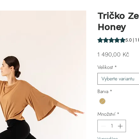
Tričko Z
Honey
Hodnocení je 5.0 z
5.0 | 1
Ce
1 490,00 Kč
Velikost
*
Vyberte variantu
Barva
*
Množství
*
Vyprodáno