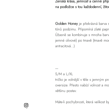
Ženská krása, jemnost a cenné přip
na podložce s tou každodenní, žit
Golden Honey
je překrásná barva 
tónů podzimu. Připomíná zlaté papr
Úžasně se kombinuje s mnoha barvam
jemné olivové) po tmavě (tmavě mod
antracitová...)
----
S/M a L/XL
tričko je volnější v těle s jemným p
oversize. Přesto nabízí volnost a mo
většinu postav.
Máte-li pochybnosti, která velikost 