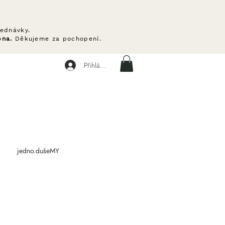
ednávky.
pna.
Děkujeme za pochopení.
Přihlásit se
jedno.dušeMY