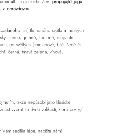
omenutí.
.. to je tričko Zen,
propojující jógu
ou a opravdovou.
spadaného listí, tlumeného světla a měkkých
sky slunce, jemné, tlumené, elegantní.
i, od světlých (smetanové, bílé. šedé či
rá, černá, tmavá zelená, vínová,
rojmutím, takže nepůsobí jako klasické
žnost vybrat ze dvou velikostí, které pokryjí
by Vám seděla lépe,
napište
nám!