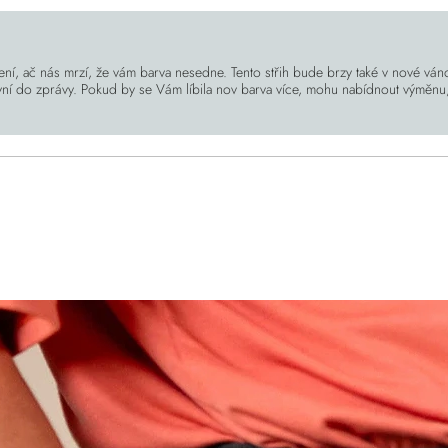
, ač nás mrzí, že vám barva nesedne. Tento střih bude brzy také v nové vánoč
ní do zprávy. Pokud by se Vám líbila nov barva více, mohu nabídnout výměnu, a