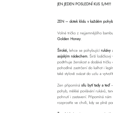
JEN JEDEN POSLEDNÍ KUS S/M!!!
ZEN – dotek klidu v každém pohy
Volné tričko z nejjemnějšího bamb
Golden Honey
.
Široké,
lehce se pohybující
rukávy
asijským nádechem.
Širší lodičkový 
podtrhuje ženskost a dodává tričku
pohodlné zastrčení do kalhot i legín
také stylově svázat do uzlu a vytvoři
Zen připomíná
sílu bytí tady a teď
–
pohyb, měkké povlávání rukávů, ta
pohnutí i zastavení. Připomíná nám sí
rozprostře ve chvíli, kdy se plně 