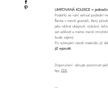
LIMITOVANÁ KOLEKCE = jedinečn
Podařilo se nám sehnat poslední m
Řecka v menší gramáži, který půso
jako něžné obejmutí, vzdušný, leho
set velikostí a máme menší množství 
bude zájem).
Po vyčerpání zásob materiálu již da
již vypnuté.
Doporučení: věnujte pozornost péči
tipy
ZDE
.
----