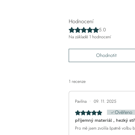
Hodnocení
Hodnoceno 5 z 5 hvězdiček.
5.0
Na základě 1 hodnocení
Ohodnotit
1 recenze
Pavlína
•
09. 11. 2025
Ověřeno
Hodnoceno 5 z 5 hvězdiček
příjemný materiál , hezký stř
Pro mě jsem zvolila špatně volbu 