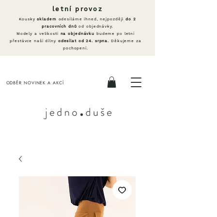
letní provoz
Kousky
skladem
odesíláme ihned, nejpozději
do 2
pracovních dnů
od objednávky.
Modely a velikosti
na objednávku
budeme po letní
přestávce naší dílny
odesílat od 24. srpna.
Děkujeme za
pochopení.
ODBĚR NOVINEK A AKCÍ