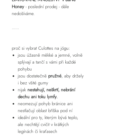
Honey
- poslední prodej - dále
nedošíváme.
......
proč si vybrat Culottes na jógu:
jsou úžasně měkké a jemné, volně
splývají a tančí s vámi při každé
pohybu
jsou dostatečně
pružné
, aby držely
i bez všité gumy
nijak
nestahují, neškrtí, nebrání
dechu ani toku lymfy.
neomezují pohyb bránice ani
nestlačují oblast bříška pod ní
ideální pro ty, kterým bývá teplo,
ale nechtějí cvičit v krátkých
legínách či kraťasech