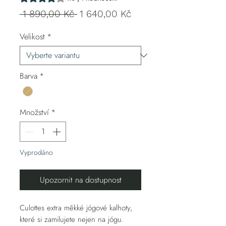
Běžná
Zvýhodněná
 1 890,00 Kč 
1 640,00 Kč
cena
cena
Velikost
*
Barva
*
Množství
*
Vyprodáno
Upozornit na dostupnost
Culottes
extra měkké jógové kalhoty,
které si zamilujete nejen na jógu.