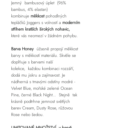
Jemný bambusový úplet (96%
bambus, 4% elastan)
kombinuje
měkkost
pohodlných
tepláčků Joggers s volností a
moderním
střihem kratších širokých nohavic,
které vás neomezí v žádném pohybu.
Barva Honey
úžasně propojí měkkost
barvy s měkkostí materiálu. Skvěle se
doplňuje s barvami naší
kolekce, každou kombinaci rozzáří,
dodá mu jiskru a zajímavost. Je
nádherná s tmavými odstíny modré -
Velvet Blue, mořské zelené Ocean
Pine, černé Black Night... Stejně tak
krásně podtrhne jemnost světlých
barev Cream, Dusty Rose, růžovou
Rose nebo šedou.
LIMITOVANÉ MNOŽSTVÍ v barvě