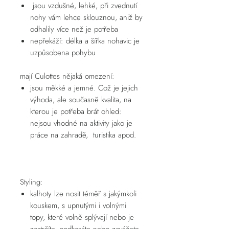
jsou vzdušné, lehké, při zvednutí
nohy vám lehce sklouznou, aniž by
odhalily více než je potřeba
nepřekáží: délka a šířka nohavic je
uzpůsobena pohybu
mají Culottes nějaká omezení:
jsou měkké a jemné. Což je jejich
výhoda, ale současně kvalita, na
kterou je potřeba brát ohled:
nejsou vhodné na aktivity jako je
práce na zahradě, turistika apod.
Styling:
kalhoty lze nosit téměř s jakýmkoli
kouskem, s upnutými i volnými
topy, které volně splývají nebo je
zastrčíte, podkasáte nebo zavážete