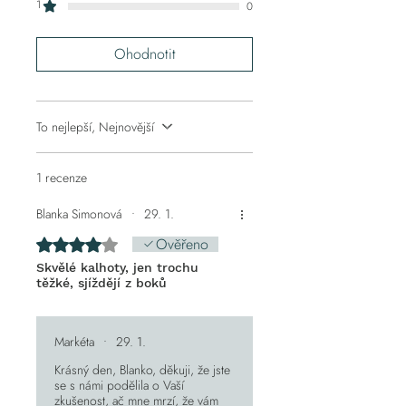
1
0
MÍSTA a poté u dalšího kroku u volby platby
volby platby můžete uvést FAKTURAČNÍ
ADRESU (odklikněte okénko "Stejná jako
Ohodnotit
fakturační adresa" a vyplňte Vaše fakturační
údaje. IČO můžete uvést do pole Adresa 2.)
V případě, že by bylo výdejní místo v době
expedice plné, spojíme se s Vámi a
To nejlepší, Nejnovější
upřesníme.
Výdejní místa dopravců - pod odkazy:
ZÁSILKOVNA
,
PPL
,
WEDO
a
ČESKÁ POŠTA
1 recenze
Blanka Simonová
•
29. 1.
Ověřeno
Hodnoceno 4 z 5 hvězdiček.
Skvělé kalhoty, jen trochu
těžké, sjíždějí z boků
Markéta
•
29. 1.
Krásný den, Blanko, děkuji, že jste
se s námi podělila o Vaší
zkušenost, ač mne mrzí, že vám