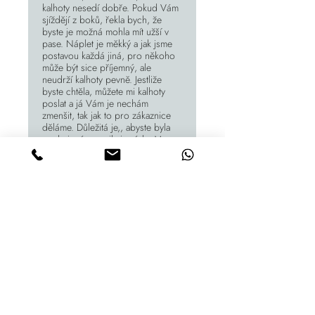
kalhoty nesedí dobře. Pokud Vám
sjíždějí z boků, řekla bych, že
byste je možná mohla mít užší v
pase. Náplet je měkký a jak jsme
postavou každá jiná, pro někoho
může být sice příjemný, ale
neudrží kalhoty pevně. Jestliže
byste chtěla, můžete mi kalhoty
poslat a já Vám je nechám
zmenšit, tak jak to pro zákaznice
děláme. Důležitá je,, abyste byla
spokojená a nosila je ráda. Moc
zdravím a děkuji Markéta PS
můžete mi napsat e-mail nebo
sms..
prohlédněte si také: