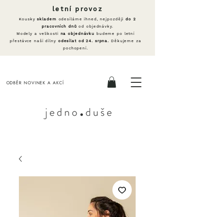
letní provoz
Kousky
skladem
odesíláme ihned, nejpozději
do 2
pracovních dnů
od objednávky.
Modely a velikosti
na objednávku
budeme po letní
přestávce naší dílny
odesílat od 24. srpna.
Děkujeme za
pochopení.
ODBĚR NOVINEK A AKCÍ