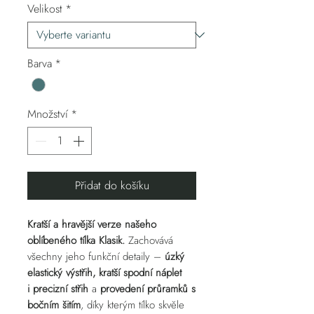
Velikost
*
Barva
*
Množství
*
Přidat do košíku
Kratší a hravější verze našeho
oblíbeného tílka Klasik.
Zachovává
všechny jeho funkční detaily –
úzký
elastický výstřih, kratší spodní náplet
i precizní střih
a
provedení průramků s
bočním šitím
, díky kterým tílko skvěle