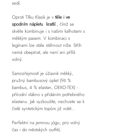
sedí.
Oproti Tílku Klasik je v
těle i ve
spodním nápletu kratší
, čímž se
skvěle kombinuje i s našimi kalhotami s
měkkým pasem. V kombinaci s
legínami lze stále stáhnout níže. Střih
nemá obepínat, ale není ani příliš
volný.
Samozřejmostí je úžasně měkký,
pružný bambusový úplet (96 %
bambus, 4 % elastan, OEKO-TEX) -
přírodní vlákno s přidáním potřebného
elastanu. Jak vyzkoušíte, nechcete se k
čistě syntetickým topům již vrátit...
Perfektní na jemnou jógu, pro volný
čas i do městských outfitů.