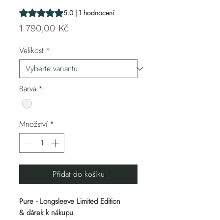
Hodnocení je 5.0 z pěti hvězdiček na základě 1 recenze
5.0 | 1 hodnocení
Cena
1 790,00 Kč
Velikost
*
Barva
*
Množství
*
Přidat do košíku
Pure - Longsleeve Limited Edition
& dárek k nákupu