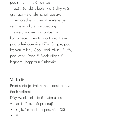
podtrhne linii klíčních kostí
• užší, ženská silueta, která díky vyšší
gramáži materiálu lichotí postavě
• mimořádná pružnost: materiál je
velmi elastický a přizpůsobivý
• skvělý kousek pro vrstvení a
kombinace: přes tílko či tričko Klasik,
pod volné oversize tričko Simple, pod
krátkou mikinu Cool, pod mikinu Fluffy,
pod Vestu Rose či Black Night. K
legínám, Joggers u Culottkám.
Velikosti:
První série je limitovaná a dostupná ve
třech velikostech.
Díky vysoké elasticitě materiálu se
velikosti přirozeně prolínají:
S
(skvěle padne i postavám XS)
M