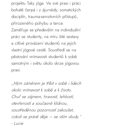
projektu Taky jóga. Ve své praxi i práci
bohatě čerpá i z ájurvédy, somatických
disciplín, trauma-sensitivních přístupů,
přirozeného pohybu a tance.
Zaměřuje se především na individuální
práci se studenty, na míru šité sestavy
a citlivé provázení studentů na jejich
vlastní jógové cestě. Soustředí se na
pěstování vnímavosti studentů k sobě
samotným i světu okolo skrze jógovou
praxi.
„Mým záměrem je tříbit v sobě i lidech
okolo vnímavost k sobě a k životu.
Chuť se zájmem, hravostí, lehkostí,
otevřeností a současně klidnou,
soustředěnou pozorností zakoušet,
cokoli se právě děje – se vším všudy.“
- Lucie