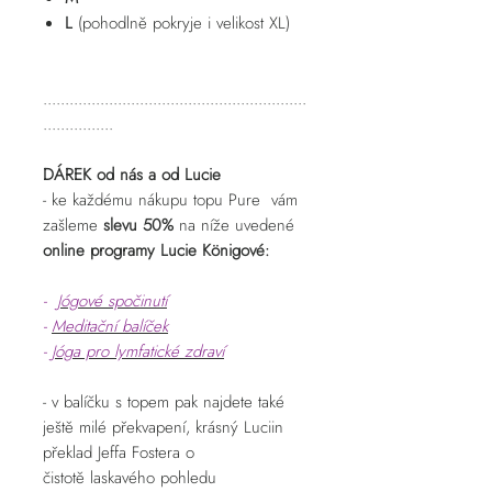
L
(pohodlně pokryje i velikost XL)
............................................................
................
DÁREK od nás a od Lucie
- ke každému nákupu topu Pure vám
zašleme
slevu
50%
na níže uvedené
online programy Lucie Königové:
-
Jógové spočinutí
-
Meditační balíček
-
Jóga pro lymfatické zdraví
- v balíčku s topem pak najdete také
ještě milé překvapení, krásný Luciin
překlad Jeffa Fostera o
čistotě laskavého pohledu