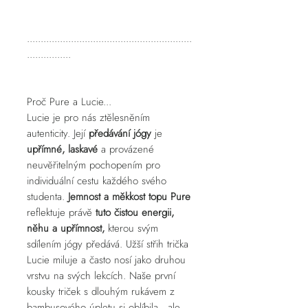
............................................................
................
Proč Pure a Lucie...
Lucie je pro nás ztělesněním
autenticity. Její
předávání jógy
je
upřímné, laskavé
a provázené
neuvěřitelným pochopením pro
individuální cestu každého svého
studenta.
Jemnost a měkkost topu Pure
reflektuje právě
tuto čistou energii,
něhu a upřímnost,
kterou svým
sdílením jógy předává. Užší střih trička
Lucie miluje a často nosí jako druhou
vrstvu na svých lekcích. Naše první
kousky triček s dlouhým rukávem z
bambusového úpletu si oblíbila, ale