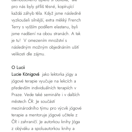
pro nás byly příliš těsné, kopírující
každá záhyb těla. Když jsme následně
vyzkoušeli silnější, extra měkký French
Terry s vyšším podílem elastanu, byli
jsme nadšení na obou stranách. A tak
je tu! V omezením množství s
následným možným objednáním ušití
velikosti dle zájmu.
O Lucii
Lucie Königová
jako lektorka jógy a
jógové terapie vyučuje na lekcích a
především individuálních terapiích v
Praze. Vede také semináře i v dalších
městech ČR. Je součástí
mezinárodního týmu pro výcvik jógové
terapie a mentoruje jógové učitele z
ČR i zahraničí. Je autorkou knihy Jóga
z obýváku a spoluautorkou knihy a