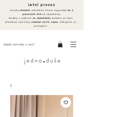
letní provoz
Kousky
skladem
odesíláme ihned, nejpozději
do 2
pracovních dnů
od objednávky.
Modely a velikosti
na objednávku
budeme po letní
přestávce naší dílny
odesílat od 24. srpna.
Děkujeme za
pochopení.
ODBĚR NOVINEK A AKCÍ