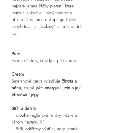
najdete jemné kličky pletení, které
materiálu dodávají nadýchanost a
objem. Díky tomu nekopíruje každý
záhyb těla, je „laskavý“ a krásně drží
tvar.
Pure
Esence čistoty, pravdy a přirozenosti
Cream
Smetanová barva vyjadřuje
čistotu a
něhu,
stejně jako
energie Lucie a její
předávání jógy.
Střih a detaily:
• dlouhé raglánové rukávy - úzké a
přitom nestahující
• širší lodičkový výstřih, který jemně