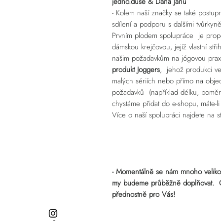
jedno.duše & Dana Janů
- Kolem naší značky se také postup
sdílení a podporu s dalšími tvůrkyn
Prvním plodem spolupráce je propo
dámskou krejčovou, jejíž vlastní stř
našim požadavkům na jógovou praxi,
produkt Joggers
, jehož produkci ve
malých sériích nebo přímo na objedn
požadavků (například délku, poměr
chystáme přidat do e-shopu, máte-li
Více o naší spolupráci najdete na 
- Momentálně se nám mnoho velikost
my budeme průběžně doplňovat. Obje
přednostně pro Vás!