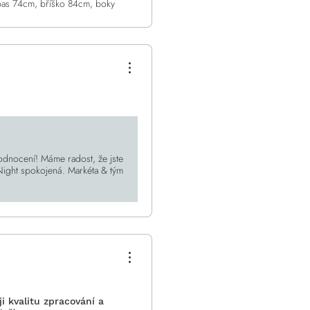
pas 74cm, bříško 84cm, boky
odnocení! Máme radost, že jste
 Night spokojená. Markéta & tým
i kvalitu zpracování a