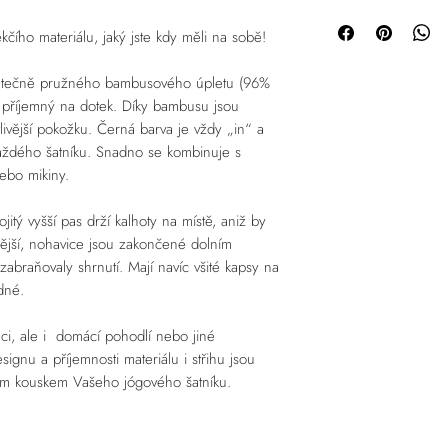
Čas doručení záleží na d
Objednat = možnost 
XL
obvykle jej odesíláme t
ušijeme a bude úplně
čího materiálu, jaký jste kdy měli na sobě!
předobjednávky nebo šit
spodní náplet 10 cm
informovat o době d
2 týdnů, ale vždy se s 
materiál je hodně elastic
dvou týdnů, zpravidla
statečně pružného bambusového úpletu (96%
* první číslo je skutečná
Vyprodáno = moment
i příjemný na dotek. Díky bambusu jsou
U dopravy do VÝDEJNÍH
šířka pasu postavy pro kte
produktu, možnost p
mapu dopravců s jejich v
materiálu)
kontaktním formuláři
ivější pokožku. Černá barva je vždy „in“ a
a šití předem nelze u mí
Vámi rádi spojíme!
 každého šatníku. Snadno se kombinuje s
Uveďte prosím do form
nebo mikiny.
ADRESA VÝDEJNÍHO MÍSTA
platby volby platby mů
(odklikněte okénko "Stej
itý vyšší pas drží kalhoty na místě, aniž by
fakturační údaje. IČO m
olnější, nohavice jsou zakončené dolním
případě, že by bylo výd
zabraňovaly shrnutí. Mají navíc všité kapsy na
se s Vámi a upřesníme.
dné.
Výdejní místa dopravců 
ZÁSILKOVNA
,
PPL
,
WE
aci, ale i domácí pohodlí nebo jiné
signu a příjemnosti materiálu i střihu jsou
ím kouskem Vašeho jógového šatníku.