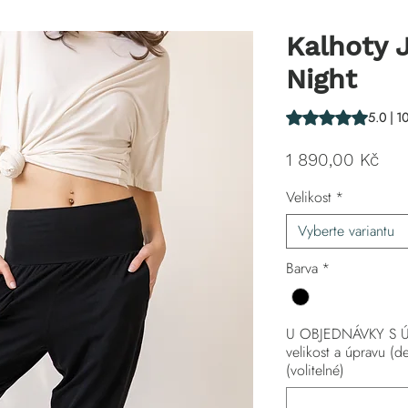
Kalhoty 
Night
Hodnocení je 5.0 z
5.0 | 1
Ce
1 890,00 Kč
Velikost
*
Vyberte variantu
Barva
*
U OBJEDNÁVKY S Ú
velikost a úpravu (de
(volitelné)