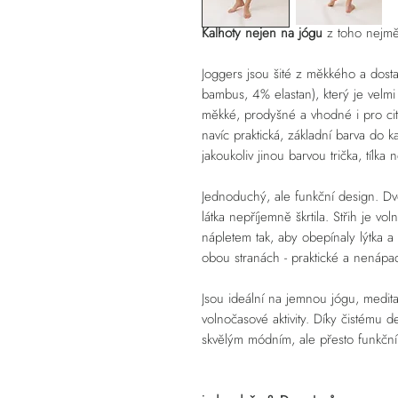
Kalhoty nejen na jógu
z toho nejměk
Joggers jsou šité z měkkého a do
bambus, 4% elastan), který je velm
měkké, prodyšné a vhodné i pro citl
navíc praktická, základní barva do
jakoukoliv jinou barvou trička, tílka 
Jednoduchý, ale funkční design. Dvoj
látka nepříjemně škrtila. Střih je v
nápletem tak, aby obepínaly lýtka a 
obou stranách - praktické a nenápa
Jsou ideální na jemnou jógu, medit
volnočasové aktivity. Díky čistému de
skvělým módním, ale přesto funkčn