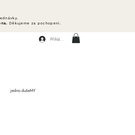
ednávky.
pna.
Děkujeme za pochopení.
Přihlásit se
jedno.dušeMY