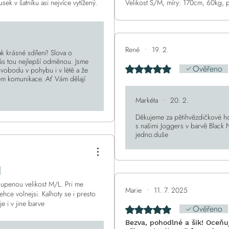
sek v šatníku asi nejvíce vytížený.
Velikost S/M, míry: 170cm, 60kg, 
yzkoušet. Dále nejde opomenout
100cm.
 z mála obchodů,kde opravdu těší
René
•
19. 2.
k krásné sdílení! Slova o
nás tou nejlepší odměnou. Jsme
Ověřeno
Hodnoceno 5 z 5 hvězdiček.
svobodu v pohybu i v létě a že
hem komunikace. Ať Vám dělají
Markéta
•
20. 2.
Děkujeme za pětihvězdičkové h
s našimi Joggers v barvě Black
jedno.duše
.
oupenou velikost M/L. Pri me
Marie
•
11. 7. 2025
hce volnejsi. Kalhoty se i presto
e i v jine barve
Ověřeno
Hodnoceno 5 z 5 hvězdiček.
Bezva, pohodlné a šik! Oceňuj