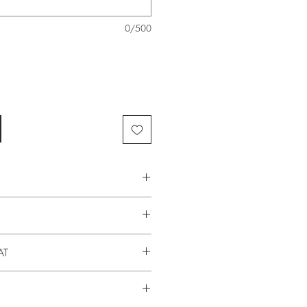
0/500
pas (cm)*
délka (cm)
62 (62-82)
88-94
4% elastan; OEKO-TEX certifikace
AT
66 (66-86)
90-96
ost:
kt fyzicky na skladě a můžeme Vám ho
72 (72-92)
92-98
slat.