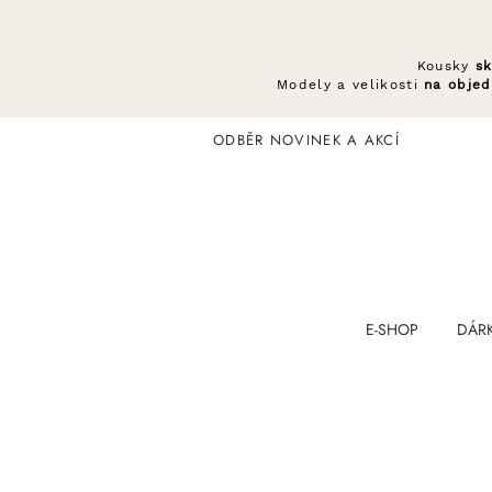
Kousky
s
Modely a velikosti
na obje
ODBĚR NOVINEK A AKCÍ
E-SHOP
DÁR