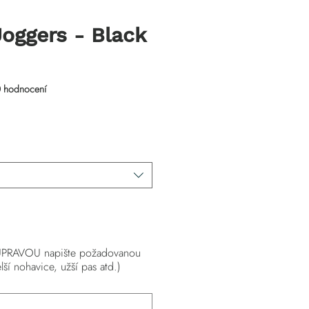
Joggers - Black
 pěti hvězdiček na základě 10 recenzí
0 hodnocení
na
PRAVOU napište požadovanou
lší nohavice, užší pas atd.)