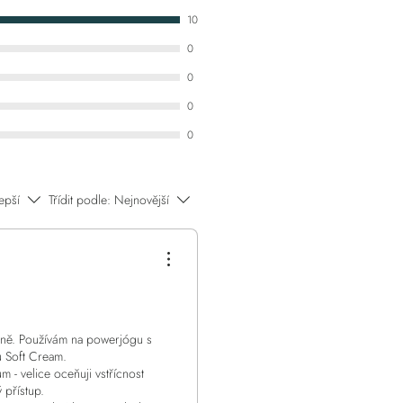
10
0
0
0
0
epší
Třídit podle:
Nejnovější
ktně. Používám na powerjógu s
u Soft Cream.
ům - velice oceňuji vstřícnost
 přístup.