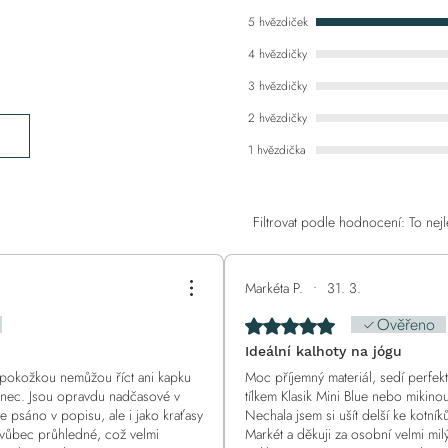
5 hvězdiček
4 hvězdičky
3 hvězdičky
2 hvězdičky
1 hvězdička
Filtrovat podle hodnocení:
To nejl
Markéta P.
•
31. 3.
Ověřeno
.
Hodnoceno 5 z 5 hvězdiček.
Ideální kalhoty na jógu
jší pokožkou nemůžou říct ani kapku
Moc příjemný materiál, sedí perfe
 tanec. Jsou opravdu nadčasové v
tílkem Klasik Mini Blue nebo mikino
 je psáno v popisu, ale i jako kraťasy
Nechala jsem si ušít delší ke kotník
 vůbec průhledné, což velmi
Markét a děkuji za osobní velmi milý