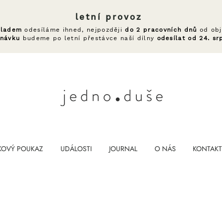
letní provoz
kladem
odesíláme ihned, nejpozději
do 2 pracovních dnů
od obj
dnávku
budeme po letní přestávce naší dílny
odesílat od 24. sr
KOVÝ POUKAZ
UDÁLOSTI
JOURNAL
O NÁS
KONTAKT