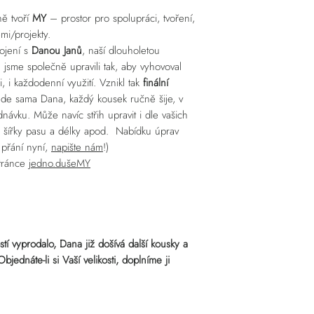
ně tvoří
MY
– prostor pro spolupráci, tvoření,
ěmi/projekty.
jení s
Danou Janů
, naší dlouholetou
ih jsme společně upravili tak, aby vyhovoval
 i každodenní využití. Vznikl tak
finální
de sama Dana, každý kousek ručně šije, v
ávku. Může navíc střih upravit i dle vašich
 šířky pasu a délky apod. Nabídku úprav
 přání nyní,
napište nám
!)
stránce
jedno.dušeMY
í vyprodalo, Dana již došívá další kousky a
dnáte-li si Vaší velikosti, doplníme ji