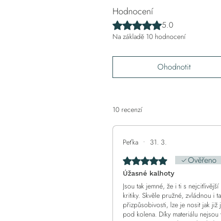
Hodnocení
Hodnoceno 5 z 5 hvězdiček.
5.0
Na základě 10 hodnocení
Ohodnotit
10 recenzí
Peťka
•
31. 3.
Ověřeno
Hodnoceno 5 z 5 hvězdiček
Úžasné kalhoty
Jsou tak jemné, že i ti s nejcitlivě
kritiky. Skvěle pružné, zvládnou i
přizpůsobivosti, lze je nosit jak již
pod kolena. Díky materiálu nejsou