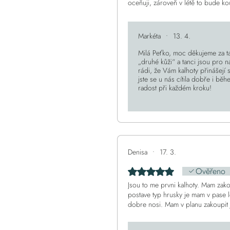
oceňuji, zároveň v létě to bude kou
Závěrem tedy určitě doporučuji v
velmi příjemná komunikace, jeden
nakupovat, děkuji za to😊
Markéta
•
13. 4.
Milá Peťko, moc děkujeme za ta
„druhé kůži“ a tanci jsou pro 
rádi, že Vám kalhoty přinášejí 
jste se u nás cítila dobře i bě
radost při každém kroku!
Denisa
•
17. 3.
Ověřeno
Hodnoceno 5 z 5 hvězdiček
Jsou to me prvni kalhoty. Mam zak
postave typ hrusky je mam v pase le
dobre nosi. Mam v planu zakoupit j