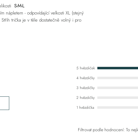
ikosti
S-M-L
 nápletem - odpovídající velkosti XL (stejný
 Střih trička je v těle dostatečně volný i pro
5 hvězdiček
4 hvězdičky
3 hvězdičky
2 hvězdičky
1 hvězdička
Filtrovat podle hodnocení:
To nejl