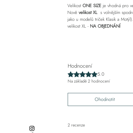
Velikost
ONE SIZE
je vhodná pro vel
Nově
velikost XL
s volnějším spodním
jako u modelů triček Klasik a Motýl).
velikost XL -
NA OBJEDNÁNÍ
Hodnocení
Hodnoceno 5 z 5 hvězdiček.
5.0
Na základě 2 hodnocení
Ohodnotit
2 recenze