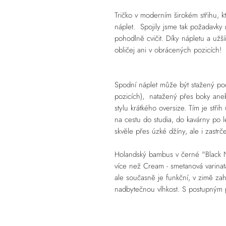
Tričko v moderním širokém střihu, kt
náplet. Spojily jsme tak požadavky n
pohodlně cvičit. Díky nápletu a užš
obličej ani v obrácených pozicích!
Spodní náplet může být stažený po
pozicích), natažený přes boky ane
stylu krátkého oversize. Tím je střih
na cestu do studia, do kavárny po
skvěle přes úzké džíny, ale i zastr
Holandský bambus v černé "Black N
více než Cream - smetanová varinat
ale současně je funkční, v zimě za
nadbytečnou vlhkost. S postupným p