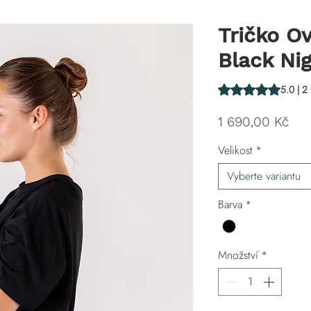
Tričko Ov
Black Ni
Hodnocení je 5.0 z
5.0 | 2
Ce
1 690,00 Kč
Velikost
*
Vyberte variantu
Barva
*
Množství
*