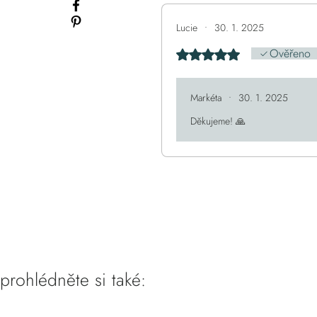
Lucie
•
30. 1. 2025
Ověřeno
Hodnoceno 5 z 5 hvězdiček
Markéta
•
30. 1. 2025
Děkujeme! 🙏
prohlédněte si také: