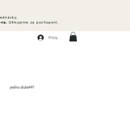
ednávky.
pna.
Děkujeme za pochopení.
Přihlásit se
jedno.dušeMY