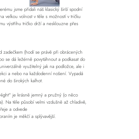
platby volby platby můž
Pokud jste nebo mát
ROZMĚRY TRIČKA - předn
(odklikněte okénko "Stej
erému jsme přidali náš klasický širší spodní
na osobním vyzkouše
Materiál je elastický, st
fakturační údaje. IČO m
Náklady spojené s v
porovnat podle svého ob
a velkou volnost v těle s možností v tričku
případě, že by bylo výd
ímu výstřihu tričko drží a nesklouzne přes
Velikost
Šíře p
se s Vámi a upřesníme.
Nebo využijte možnost
hrudní
Výdejní místa dopravců 
ONE
63 (12
ZÁSILKOVNA
,
PPL
,
WE
d zadečkem (hodí se právě při obrácených
bo se dá ležérně povytáhnout a podkasat do
L/XL
65 (1
 univerzálně využitelný jak na podložce, ale i
 lekci a nebo na každodenní nošení. Vypadá
čené do širokých kalhot.
V centimetrech.
Tolerance +/- 1 cm na v
ight" je krásně jemný a pružný (o něco
a). Na těle působí velmi vzdušně až chladivě,
hřeje a odvede
raním je měkčí a splývavější.