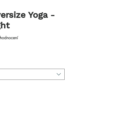
ersize Yoga -
ght
 pěti hvězdiček na základě 2 recenzí
 hodnocení
na