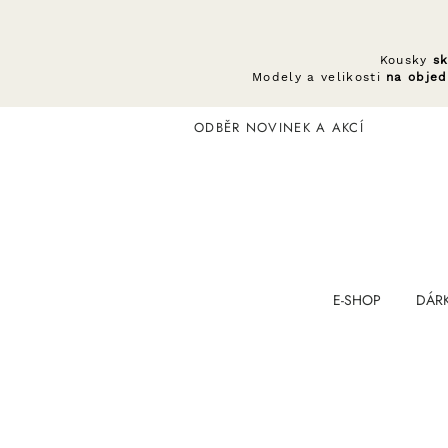
Kousky
s
Modely a velikosti
na obje
ODBĚR NOVINEK A AKCÍ
E-SHOP
DÁR