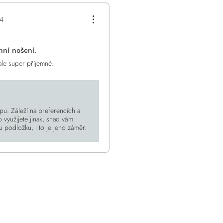
24
nní nošení.
ale super příjemné.
pu. Záleží na preferencích a
o využijete jinak, snad vám
 podložku, i to je jeho záměr.