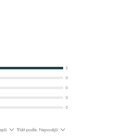
2
0
0
0
0
epší
Třídit podle:
Nejnovější