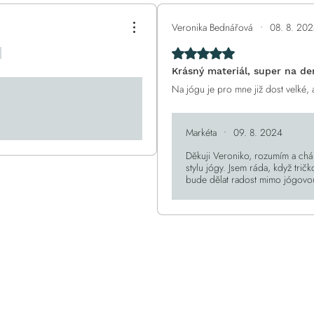
Veronika Bednářová
•
08. 8. 20
Hodnoceno 5 z 5 hvězdiček.
.
Krásný materiál, super na de
Na jógu je pro mne již dost velké, 
Markéta
•
09. 8. 2024
Děkuji Veroniko, rozumím a chá
stylu jógy. Jsem ráda, když tričk
bude dělat radost mimo jógovou