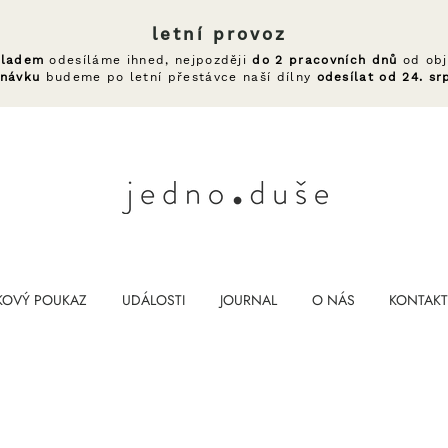
letní provoz
kladem
odesíláme ihned, nejpozději
do 2 pracovních dnů
od obj
dnávku
budeme po letní přestávce naší dílny
odesílat od 24. sr
KOVÝ POUKAZ
UDÁLOSTI
JOURNAL
O NÁS
KONTAKT