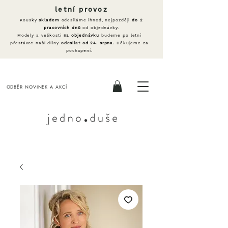
letní provoz
Kousky
skladem
odesíláme ihned, nejpozději
do 2
pracovních dnů
od objednávky.
Modely a velikosti
na objednávku
budeme po letní
přestávce naší dílny
odesílat od 24. srpna.
Děkujeme za
pochopení.
ODBĚR NOVINEK A AKCÍ