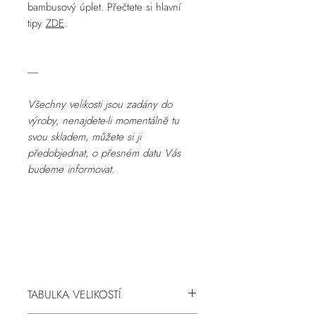
bambusový úplet. Přečtete si hlavní
tipy
ZDE
.
-----
Všechny velikosti jsou zadány do
výroby, nenajdete-li momentálně tu
svou skladem, můžete si ji
předobjednat, o přesném datu Vás
budeme informovat.
TABULKA VELIKOSTÍ