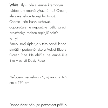
White Lily
- bílá s jemně krémovým
nádechem (méně výrazně než Cream,
ale stále lehce teplejšího tónu).
Chcete-li tón barvy uchovat,
doporučujeme nepoužívat bělící prací
prostředky, mohou teplejší odstín
vymýt.
Bambusový úplet je v této barvě lehce
silnější - podobně jako u Velvet Blue a
Ocean Pine. Nejlehčí a nejjemnější je
tílko v barvě Dusty Rose.
Nafoceno ve velikosti S, výška cca 165
cm a 170 cm.
Doporučení: věnujte pozornost péči o