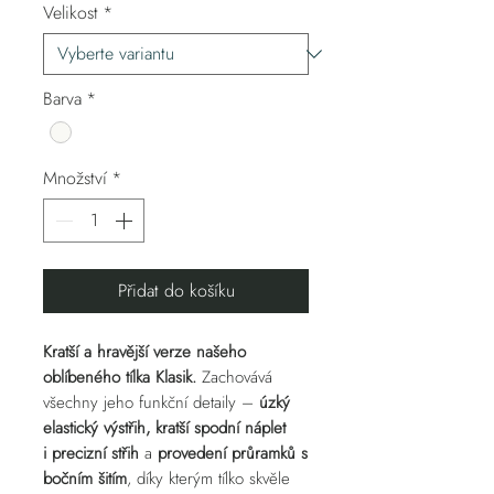
Velikost
*
Barva
*
Množství
*
Přidat do košíku
Kratší a hravější verze našeho
oblíbeného tílka Klasik.
Zachovává
všechny jeho funkční detaily –
úzký
elastický výstřih, kratší spodní náplet
i precizní střih
a
provedení průramků s
bočním šitím
, díky kterým tílko skvěle