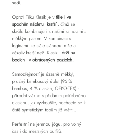
sedí.
Oproti Tílku Klasik je v
těle i ve
spodním nápletu kratší
, čímž se
skvěle kombinuje i s našimi kalhotami s
měkkým pasem. V kombinaci s
legínami lze stále stáhnout níže a
ačkoliv kratší než Klasik,
drží na
bocích i v obrácených pozicích.
Samozřejmostí je úžasně měkký,
pružný bambusový úplet (96 %
bambus, 4 % elastan, OEKO-TEX) -
přírodní vlákno s přidáním potřebného
elastanu. Jak vyzkoušíte, nechcete se k
čistě syntetickým topům již vrátit...
Perfektní na jemnou jógu, pro volný
čas i do městských outfitů.