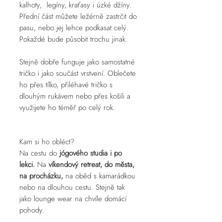
kalhoty, legíny, kraťasy i úzké džíny.
Přední část můžete ležérně zastrčit do
pasu, nebo jej lehce podkasat celý.
Pokaždé bude působit trochu jinak.
Stejně dobře funguje jako samostatné
tričko i jako součást vrstvení. Oblečete
ho přes tílko, přiléhavé tričko s
dlouhým rukávem nebo přes košili a
využijete ho téměř po celý rok.
Kam si ho obléct?
Na cestu do
jógového studia i po
lekci.
Na
víkendový retreat, do města,
na procházku,
na oběd s kamarádkou
nebo na dlouhou cestu. Stejně tak
jako lounge wear na chvíle domácí
pohody.