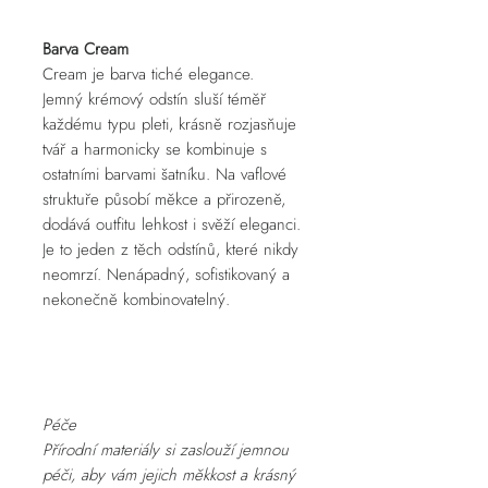
Barva Cream
Cream je barva tiché elegance.
Jemný krémový odstín sluší téměř
každému typu pleti, krásně rozjasňuje
tvář a harmonicky se kombinuje s
ostatními barvami šatníku. Na vaflové
struktuře působí měkce a přirozeně,
dodává outfitu lehkost i svěží eleganci.
Je to jeden z těch odstínů, které nikdy
neomrzí. Nenápadný, sofistikovaný a
nekonečně kombinovatelný.
Péče
Přírodní materiály si zaslouží jemnou
péči, aby vám jejich měkkost a krásný