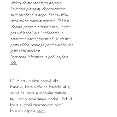
vzhled dělaly radost co nejdéle.
Bavlněné pleteniny doporučujeme
sušit zavěšené a nepoužívat sušičku,
která může materiál zmenšit. Žehlete
ideálně párou z rubové strany (nejen
pro vyhlazení, ale i načechrání a
změkčení vlákna) Neobsahuje elastan,
proto klidně dopřejte porci aviváže pro
ještě větší měkkost.
Podrobné informace o péči najdete
zde.
PS Již brzy budou hotové také
kraťásky, které vidíte na fotkách! Jak ty
ve stejné barvě a vaflovém materiálu,
tak i bambusové tmavě modré. Pokud
byste si chtěli zarezervovat první
kousky - napište
nám.