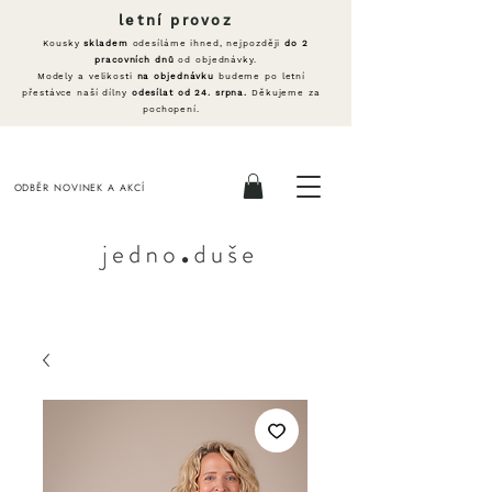
letní provoz
Kousky
skladem
odesíláme ihned, nejpozději
do 2
pracovních dnů
od objednávky.
Modely a velikosti
na objednávku
budeme po letní
přestávce naší dílny
odesílat od 24. srpna.
Děkujeme za
pochopení.
ODBĚR NOVINEK A AKCÍ