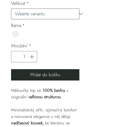
Velikost
*
Barva
*
Množství
*
Přidat do košíku
Měkoučký top ze
100% bavlny
s
originální
vaflovou strukturou
.
Minimalistický střih, výjimečný komfort
a nenucená elegance z něj dělají
nadčasový kousek,
ke kterému se