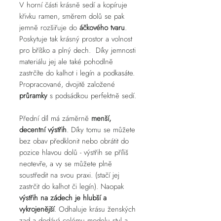
V horní části krásně sedí a kopíruje
křivku ramen, směrem dolů se pak
jemně rozšiřuje do
áčkového tvaru
.
Poskytuje tak krásný prostor a volnost
pro bříško a plný dech. Díky jemnosti
materiálu jej ale také pohodlně
zastrčíte do kalhot i legín a podkasáte.
Propracované, dvojitě založené
průramky
s podsádkou perfektně sedí.
Přední díl má záměrně
menší,
decentní výstřih
. Díky tomu se můžete
bez obav předklonit nebo obrátit do
pozice hlavou dolů - výstřih se příliš
neotevře, a vy se můžete plně
soustředit na svou praxi. (stačí jej
zastrčit do kalhot či legín). Naopak
výstřih na zádech je hlubší a
vykrojenější
. Odhaluje krásu ženských
zad a dodává celému modelu styl a