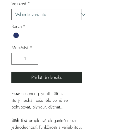
Velikost
*
Barva
*
Množství
*
Přidat do košíku
Flow
- esence plynutí. Střih,
který nechá vaše tělo volně se
pohybovat, plynout, dýchat....
Střih tílka
proplouvá elegantně mezi
jednoduchostí, funkčností a variabilitou.