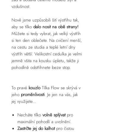
vzdušnost.
Nově jsme uzpůsobili šití výstřihu tak,
aby se tílko
dalo nosit na obě strany!
Můžete si tedy vybrat, jak velký výstřih
si ten den oblečete. Na cvičení menší,
na cestu ze studia a teplé letní dny
výstřih větší. Velikostní cedulka je velmi
jemně všita na kousku úpletu, takže ji
pohodlně odstřihnete beze stop.
To pravé
kouzlo
Tílka Flow se skrývá v
jeho
proměnlivosti
. Je jen na vás, jak
jej využijete...
Necháte tílko
volně splývat
pro
maximální pohodlí a uvolnění.
Zastrčte jej do kalhot
pro čistou