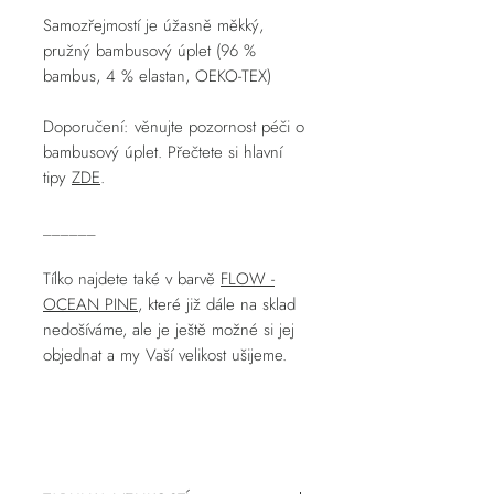
Samozřejmostí je úžasně měkký,
pružný bambusový úplet (96 %
bambus, 4 % elastan, OEKO-TEX)
Doporučení: věnujte pozornost péči o
bambusový úplet. Přečtete si hlavní
tipy
ZDE
.
______
Tílko najdete také v barvě
FLOW -
OCEAN PINE
, které již dále na sklad
nedošíváme, ale je ještě možné si jej
objednat a my Vaší velikost ušijeme.