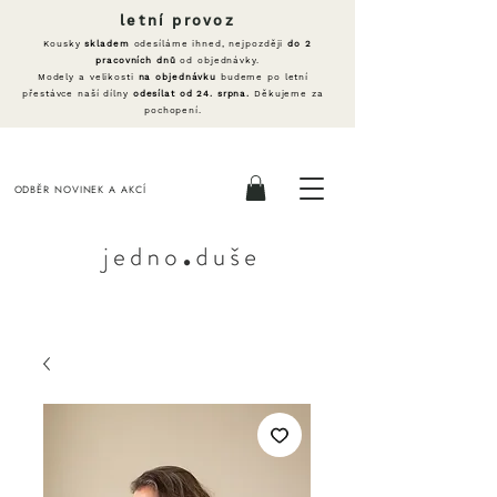
letní provoz
Kousky
skladem
odesíláme ihned, nejpozději
do 2
pracovních dnů
od objednávky.
Modely a velikosti
na objednávku
budeme po letní
přestávce naší dílny
odesílat od 24. srpna.
Děkujeme za
pochopení.
ODBĚR NOVINEK A AKCÍ