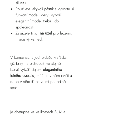
siluetu.
Použijete jakýkoli
pásek
a vytvořte si
funkční model, který vytvoří
elegantní model třeba i do
společnosti.
Zavážete tílko
na uzel
pro ležérní,
mladistvý vzhled.
V kombinaci s jedno.duše kraťáskami
(již brzy na e-shopu) ve stejné
barvě vytváří dojem
elegantního
letního overalu,
můžete v něm cvičit a
nebo v něm třeba velmi pohodlně
spát.
Je dostupné ve velikostech S, M a L.