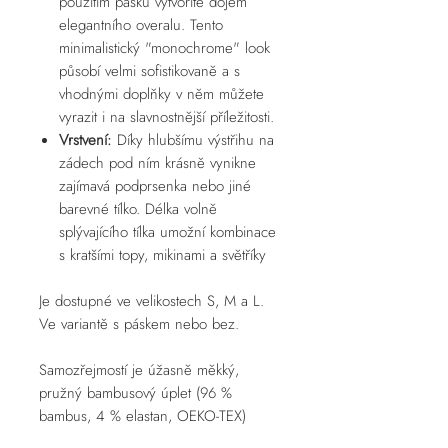
použitím pásku vytvoříte dojem
elegantního overalu. Tento
minimalistický "monochrome" look
působí velmi sofistikovaně a s
vhodnými doplňky v něm můžete
vyrazit i na slavnostnější příležitosti.
Vrstvení:
Díky hlubšímu výstřihu na
zádech pod ním krásně vynikne
zajímavá podprsenka nebo jiné
barevné tílko. Délka volně
splývajícího tílka umožní kombinace
s kratšími topy, mikinami a světříky
Je dostupné ve velikostech S, M a L.
Ve variantě s páskem nebo bez.
Samozřejmostí je úžasně měkký,
pružný bambusový úplet (96 %
bambus, 4 % elastan, OEKO-TEX)