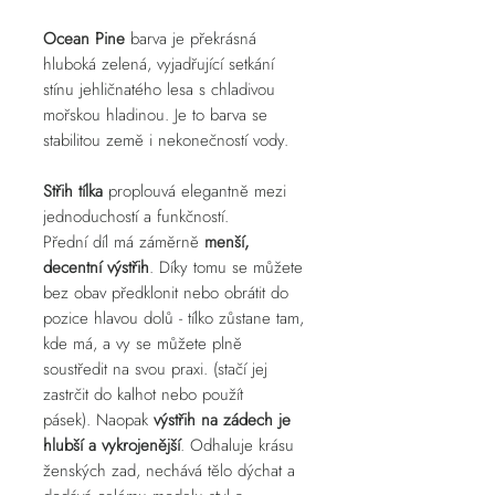
Ocean Pine
barva
je překrásná
hluboká zelená, vyjadřující setkání
stínu jehličnatého lesa s chladivou
mořskou hladinou. Je to barva se
stabilitou země i nekonečností vody.
Střih tílka
proplouvá elegantně mezi
jednoduchostí a funkčností.
Přední díl má záměrně
menší,
decentní výstřih
. Díky tomu se můžete
bez obav předklonit nebo obrátit do
pozice hlavou dolů - tílko zůstane tam,
kde má, a vy se můžete plně
soustředit na svou praxi. (stačí jej
zastrčit do kalhot nebo použít
pásek). Naopak
výstřih na zádech je
hlubší a vykrojenější
. Odhaluje krásu
ženských zad, nechává tělo dýchat a