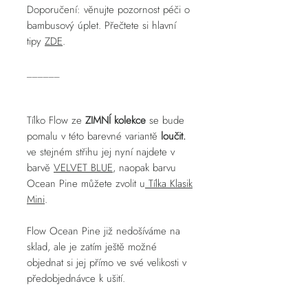
Doporučení: věnujte pozornost péči o
bambusový úplet. Přečtete si hlavní
tipy
ZDE
.
______
Tílko Flow ze
ZIMNÍ kolekce
se bude
pomalu v této barevné variantě
loučit.
ve stejném střihu jej nyní najdete v
barvě
VELVET BLUE
, naopak barvu
Ocean Pine můžete zvolit u
Tílka Klasik
Mini
.
Flow Ocean Pine již nedošíváme na
sklad, ale je zatím ještě možné
objednat si jej přímo ve své velikosti v
předobjednávce k ušití.