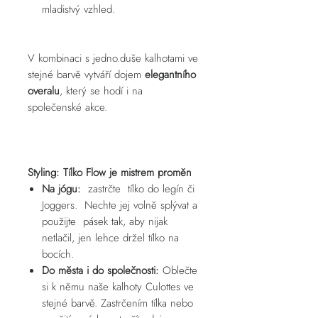
mladistvý vzhled.
V kombinaci s jedno.duše kalhotami ve
stejné barvě vytváří dojem
elegantního
overalu
, který se hodí i na
společenské akce.
Styling: Tílko Flow je mistrem proměn
Na jógu:
zastrčte tílko do legín či
Joggers. Nechte jej volně splývat a
použijte pásek tak, aby nijak
netlačil, jen lehce držel tílko na
bocích.
Do města i do společnosti:
Oblečte
si k němu naše kalhoty Culottes ve
stejné barvě. Zastrčením tílka nebo