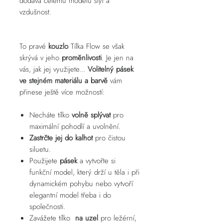
dodává celému modelu styl a
vzdušnost.
To pravé
kouzlo
Tílka Flow se však
skrývá v jeho
proměnlivosti
. Je jen na
vás, jak jej využijete...
Volitelný pásek
ve stejném materiálu a barvě
vám
přinese ještě více možností:
Necháte tílko
volně splývat
pro
maximální pohodlí a uvolnění.
Zastrčte jej do kalhot
pro čistou
siluetu.
Použijete
pásek
a vytvořte si
funkční model, který drží u těla i při
dynamickém pohybu nebo vytvoří
elegantní model třeba i do
společnosti.
Zavážete tílko
na uzel
pro ležérní,