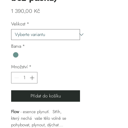
Cena
1 390,00 Kč
Velikost
*
Barva
*
Množství
*
Přidat do košíku
Flow
- esence plynutí. Střih,
který nechá vaše tělo volně se
pohybovat, plynout, dýchat....