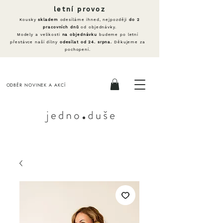
letní provoz
Kousky
skladem
odesíláme ihned, nejpozději
do 2
pracovních dnů
od objednávky.
Modely a velikosti
na objednávku
budeme po letní
přestávce naší dílny
odesílat od 24. srpna.
Děkujeme za
pochopení.
ODBĚR NOVINEK A AKCÍ