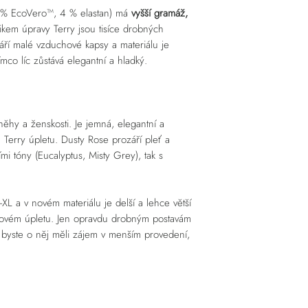
 % EcoVero™, 4 % elastan) má
vyšší gramáž,
fikem úpravy Terry jsou tisíce drobných
áří malé vzduchové kapsy a materiálu je
ímco líc zůstává elegantní a hladký.
něhy a ženskosti. Je jemná, elegantní a
u Terry úpletu. Dusty Rose prozáří pleť a
mi tóny (Eucalyptus, Misty Grey), tak s
-XL a v novém materiálu je delší a lehce větší
sovém úpletu. Jen opravdu drobným postavám
d byste o něj měli zájem v menším provedení,