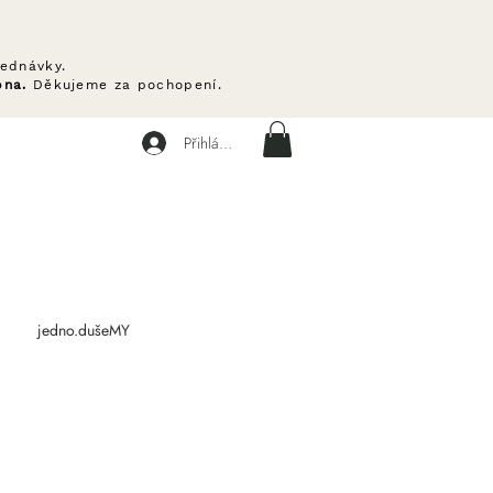
ednávky.
pna.
Děkujeme za pochopení.
Přihlásit se
jedno.dušeMY