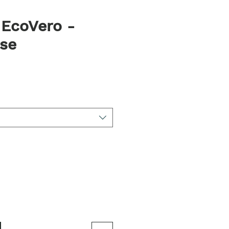
 EcoVero -
se
na