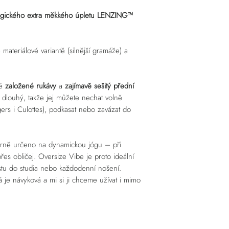
(odklikněte okénko "Stej
na osobním vyzkouše
fakturační údaje. IČO m
Náklady spojené s v
ogického extra měkkého úpletu LENZING™
případě, že by bylo výd
se s Vámi a upřesníme.
Nebo využijte možnost
Výdejní místa dopravců 
materiálové variantě (silnější gramáže) a
ZÁSILKOVNA
,
PPL
,
WE
ké
založené rukávy
a
zajímavě sešitý přední
 dlouhý, takže jej můžete nechat volně
oggers i Culottes), podkasat nebo zavázat do
árně určeno na dynamickou jógu – při
es obličej. Oversize Vibe je proto ideální
estu do studia nebo každodenní nošení.
erá je návyková a mi si ji chceme užívat i mimo