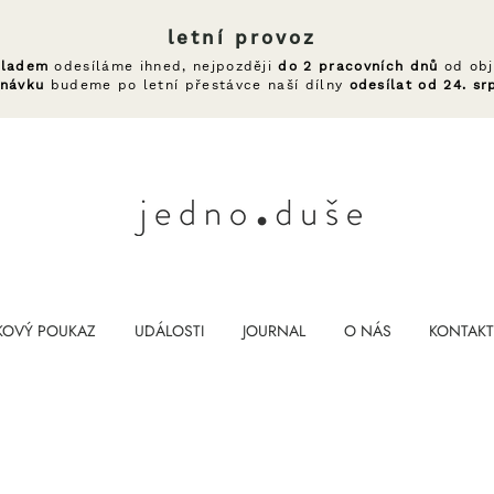
letní provoz
kladem
odesíláme ihned, nejpozději
do 2 pracovních dnů
od obj
dnávku
budeme po letní přestávce naší dílny
odesílat od 24. sr
KOVÝ POUKAZ
UDÁLOSTI
JOURNAL
O NÁS
KONTAKT