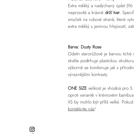
Extra měkký
a nadýchaný úplet (96
neprosvítá a krásně
drží tvar
. Speci
smyček na rubové straně, které vytv
extra měkký s jemnou hřejivostí, zat
Barva: Dusty Rose
Odstín starorůžové je barvou tiché 
skvěle podtrhuje plastickou struktur
výborně se kombinuje jak s přírodní
výraznějšími kontrasty.
ONE SIZE
velikost je vhodná pro S 
oproti variantě v krémovém bambu
XS by mohlo být příliš velké. Poku
kontaktujte nás
!