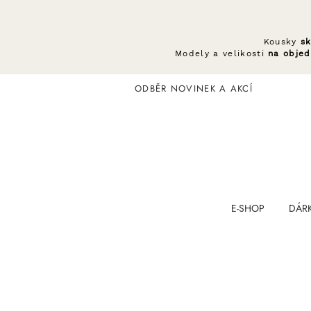
Kousky
s
Modely a velikosti
na obje
ODBĚR NOVINEK A AKCÍ
E-SHOP
DÁR