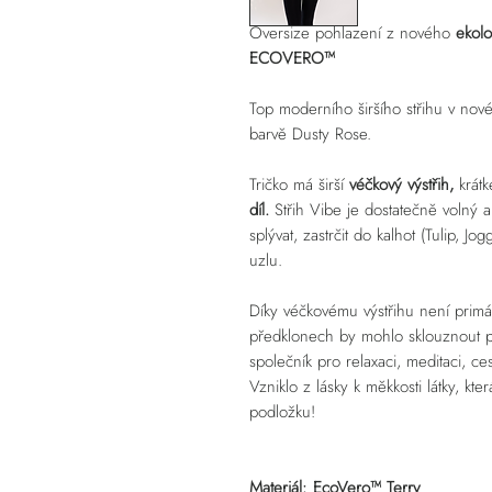
Oversize pohlazení z nového
ekol
ECOVERO™
Top moderního širšího střihu v nové 
barvě Dusty Rose.
Tričko má širší
véčkový výstřih,
krát
díl.
Střih Vibe je dostatečně volný a
splývat, zastrčit do kalhot (Tulip, J
uzlu.
Díky véčkovému výstřihu není prim
předklonech by mohlo sklouznout př
společník pro relaxaci, meditaci, c
Vzniklo z lásky k měkkosti látky, kt
podložku!
Materiál: EcoVero™ Terry