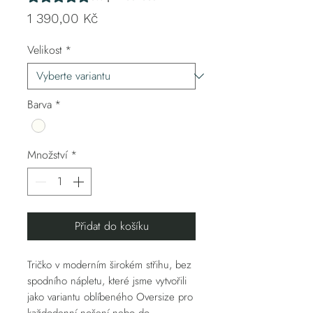
Cena
1 390,00 Kč
Velikost
*
Barva
*
Množství
*
Přidat do košíku
Tričko v moderním širokém střihu, bez
spodního nápletu, které jsme vytvořili
jako variantu oblíbeného Oversize pro
každodenní nošení nebo do