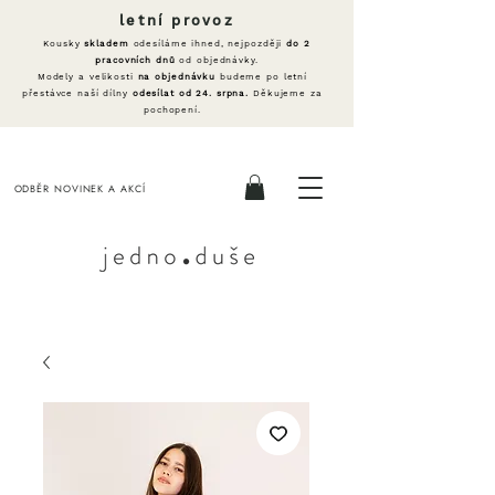
letní provoz
Kousky
skladem
odesíláme ihned, nejpozději
do 2
pracovních dnů
od objednávky.
Modely a velikosti
na objednávku
budeme po letní
přestávce naší dílny
odesílat od 24. srpna.
Děkujeme za
pochopení.
ODBĚR NOVINEK A AKCÍ