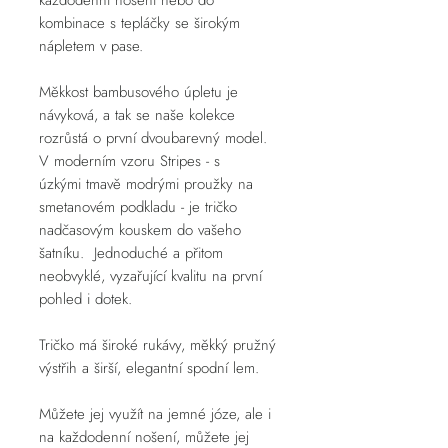
kombinace s tepláčky se širokým
nápletem v pase.
Měkkost bambusového úpletu je
návyková, a tak se naše kolekce
rozrůstá o první dvoubarevný model.
V moderním vzoru Stripes - s
úzkými tmavě modrými proužky na
smetanovém podkladu - je tričko
nadčasovým kouskem do vašeho
šatníku. Jednoduché a přitom
neobvyklé, vyzařující kvalitu na první
pohled i dotek.
Tričko má široké rukávy, měkký pružný
výstřih a širší, elegantní spodní lem.
Můžete jej využít na jemné józe, ale i
na každodenní nošení, můžete jej