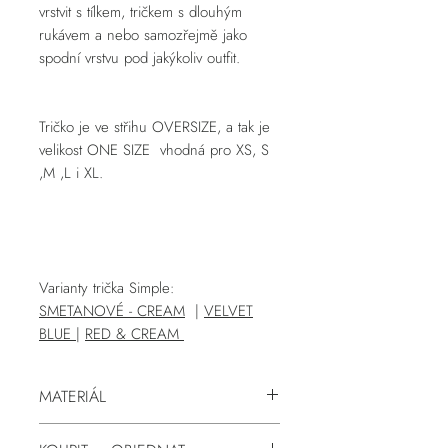
vrstvit s tílkem, tričkem s dlouhým
rukávem a nebo samozřejmě jako
spodní vrstvu pod jakýkoliv outfit.
Tričko je ve střihu OVERSIZE, a tak je
velikost ONE SIZE vhodná pro XS, S
,M ,L i XL.
Varianty trička Simple:
SMETANOVÉ - CREAM
|
VELVET
BLUE
|
RED & CREAM
MATERIÁL
95% bambusová viskóza, 5% lycra