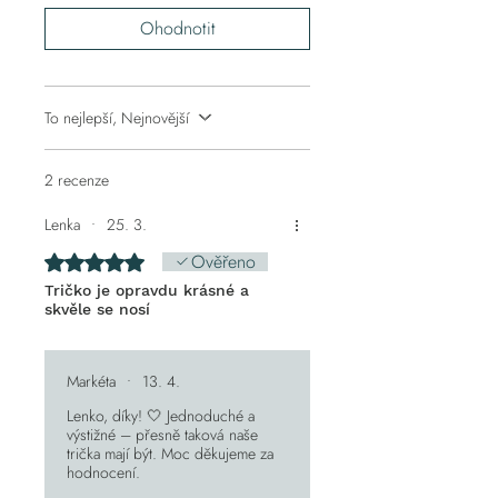
ONE
(130)
(118)
údaje. IČO můžete uvést do pole Adresa 2
.)
vyzkoušení u nás!
Ohodnotit
V případě, že by bylo výdejní místo v době
Náklady spojené s vrácením a výměnou
V centimetrech.
expedice plné, spojíme se s Vámi a
hradí kupující
Tolerance +/- 1 cm na všechny rozměry.
upřesníme.
Nebo využijte možnost
OBJEDNÁVKY
Výdejní místa dopravců - pod odkazy:
STŘIHU NA MÍRU!
To nejlepší, Nejnovější
ZÁSILKOVNA
,
PPL
,
WEIDO
a
ČESKÁ
POŠTA
2 recenze
Lenka
•
25. 3.
Ověřeno
Hodnoceno 5 z 5 hvězdiček.
Tričko je opravdu krásné a
skvěle se nosí
Markéta
•
13. 4.
Lenko, díky! 🤍 Jednoduché a
výstižné – přesně taková naše
trička mají být. Moc děkujeme za
hodnocení.