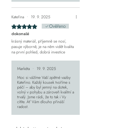
Kateřina
•
19. 9. 2025
Ověřeno
Hodnoceno 5 z 5 hvězdiček.
dokonalé
krásný materiál, příjemně se nosí,
pasuje výborně, je na něm vidět kvalita
na první pohled, dobrá investice
Markéta
•
19. 9. 2025
Moc si vážíme Vaší zpětné vazby
Kateřino. Každý kousek tvoříme s
péčí – aby byl jemný na dotek,
volný v pohybu a zároveň kvalitní a
trvalý. Jsme rádi, že to tak i Vy
cítíte. Ať Vám dlouho přináší
radost.