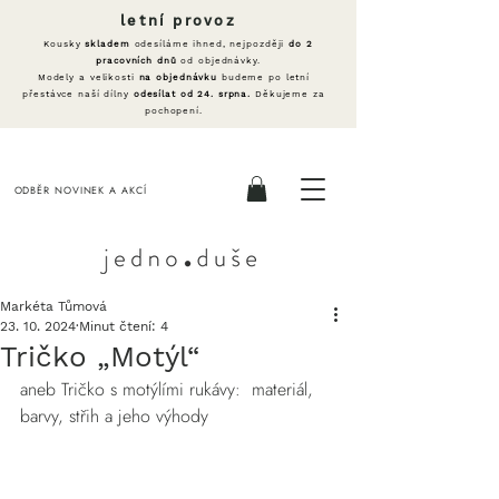
letní provoz
Kousky
skladem
odesíláme ihned, nejpozději
do 2
pracovních dnů
od objednávky.
Modely a velikosti
na objednávku
budeme po letní
přestávce naší dílny
odesílat od 24. srpna.
Děkujeme za
pochopení.
ODBĚR NOVINEK A AKCÍ
Markéta Tůmová
23. 10. 2024
Minut čtení: 4
Tričko „Motýl“
aneb Tričko s motýlími rukávy:  materiál, 
barvy, střih a jeho výhody