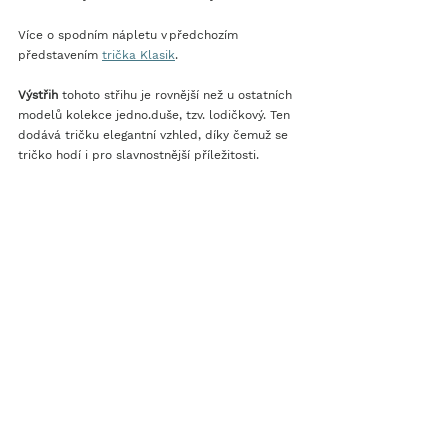
Více o spodním nápletu v předchozím 
představením 
trička Klasik
. 
Výstřih
 tohoto střihu je rovnější než u ostatních 
modelů kolekce jedno.duše, tzv. lodičkový. Ten 
dodává tričku elegantní vzhled, díky čemuž se 
tričko hodí i pro slavnostnější příležitosti. 