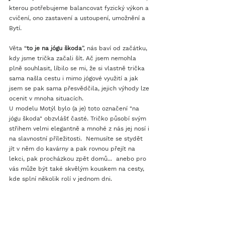
kterou potřebujeme balancovat fyzický výkon a 
cvičení, ono zastavení a ustoupení, umožnění a 
Bytí.
Věta “
to je na jógu škoda
”, nás baví od začátku, 
kdy jsme trička začali šít. Ač jsem nemohla 
plně souhlasit, líbilo se mi, že si vlastně trička 
sama našla cestu i mimo jógové využití a jak 
jsem se pak sama přesvědčila, jejich výhody lze 
ocenit v mnoha situacích. 
U modelu Motýl bylo (a je) toto označení "na 
jógu škoda" obzvlášť časté. Tričko působí svým 
střihem velmi elegantně a mnohé z nás jej nosí i 
na slavnostní příležitosti.  Nemusíte se stydět 
jít v něm do kavárny a pak rovnou přejít na 
lekci, pak procházkou zpět domů...  anebo pro 
vás může být také skvělým kouskem na cesty, 
kde splní několik rolí v jednom dni. 