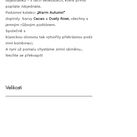
objednávku - v těch velikostech, které přímo 
poptáte /objednáte. 
Podzimní kolekci
„Warm Autumn“
doplnily  barvy 
Cacao 
a 
Dusty Rose
, všechny s 
jemným růžovým podtónem. 
Společně s 
klasickou olivovou tak vytvořily překrásnou podz
imní kombinaci.
A nyní už pomalu chystáme zimní obměnu... 
Nechte se překvapit! 
Velikosti