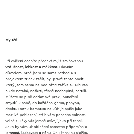
Využití
Při cvičení oceníte především již zmiňovanou 
vzdušnost, lehkost a měkkost
. Hlavním 
důvodem, proč jsem se sama rozhodla s 
projektem triček začít, byl právě tento pocit, 
který jsem sama na podložce zažívala.  Nic vás 
nikde netahá, neškrtí, těsně neobepíná, neruší. 
Můžete se plně oddat své praxi, ponoření 
smyslů k sobě, do každého vjemu, pohybu, 
dechu. Dotek bambusu na kůži je spíše jako 
mazlivé pohlazení, střih vám ponechá volnost, 
volné rukávy vás jemně ovívají jako při tanci. 
Jako by vám už oblečení samotné připomínalo 
jemnost, laskavost a něhu
. Onu ženskou složku, 