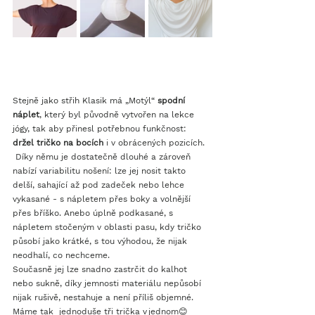
Stejně jako střih Klasik má „Motýl“ 
spodní 
náplet
, který byl původně vytvořen na lekce 
jógy, tak aby přinesl potřebnou funkčnost: 
držel tričko na bocích
 i v obrácených pozicích. 
 Díky němu je dostatečně dlouhé a zároveň 
nabízí variabilitu nošení: lze jej nosit takto 
delší, sahající až pod zadeček nebo lehce 
vykasané - s nápletem přes boky a volnější 
přes bříško. Anebo úplně podkasané, s 
nápletem stočeným v oblasti pasu, kdy tričko 
působí jako krátké, s tou výhodou, že nijak 
neodhalí, co nechceme. 
Současně jej lze snadno zastrčit do kalhot 
nebo sukně, díky jemnosti materiálu nepůsobí 
nijak rušivě, nestahuje a není příliš objemné. 
Máme tak  jednoduše tři trička v jednom😊 