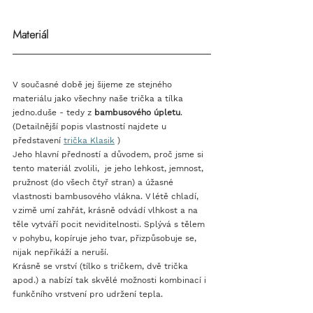
Materiál
V současné době jej šijeme ze stejného 
materiálu jako všechny naše trička a tílka 
jedno.duše - tedy z 
bambusového úpletu
. 
(Detailnější popis vlastností najdete u 
představení 
trička Klasik
 ) 
Jeho hlavní předností a důvodem, proč jsme si 
tento materiál zvolili,  je jeho lehkost, jemnost, 
pružnost (do všech čtyř stran) a úžasné 
vlastnosti bambusového vlákna. V létě chladí, 
v zimě umí zahřát, krásně odvádí vlhkost a na 
těle vytváří pocit neviditelnosti. Splývá s tělem 
v pohybu, kopíruje jeho tvar, přizpůsobuje se, 
nijak nepřikáží a neruší. 
Krásně se vrství (tílko s tričkem, dvě trička 
apod.) a nabízí tak skvělé možnosti kombinací i 
funkčního vrstvení pro udržení tepla. 