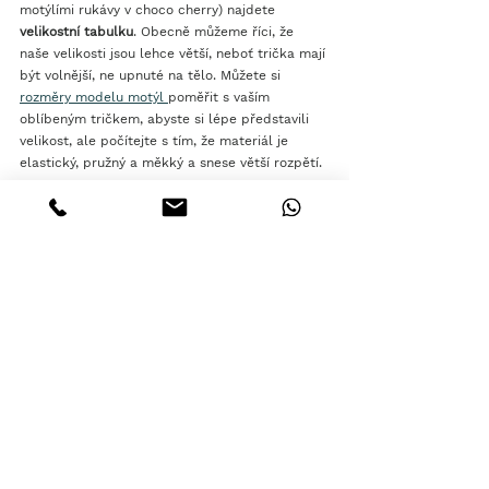
motýlími rukávy v choco cherry) najdete 
velikostní tabulku
. Obecně můžeme říci, že 
naše velikosti jsou lehce větší, neboť trička mají 
být volnější, ne upnuté na tělo. Můžete si 
rozměry modelu motýl 
poměřit s vaším 
oblíbeným tričkem, abyste si lépe představili 
velikost, ale počítejte s tím, že materiál je 
elastický, pružný a měkký a snese větší rozpětí. 
V rytmu slow fashion nedržíme stále plné 
sklady všech velikostí a barev, ani to není náš 
záměr. Raději se snažíme ušít vám vaší velikost 
podle poptávky, nabízet sezónní barvy a 
novinky a držet favority a best-sellery. 
Moc rádi též reagujeme na vaše přání, a tak se 
nebojte a 
pište, poptávejte a vyptávejte se. Na 
vašich přáních nám záleží! 
Krásný podzim!