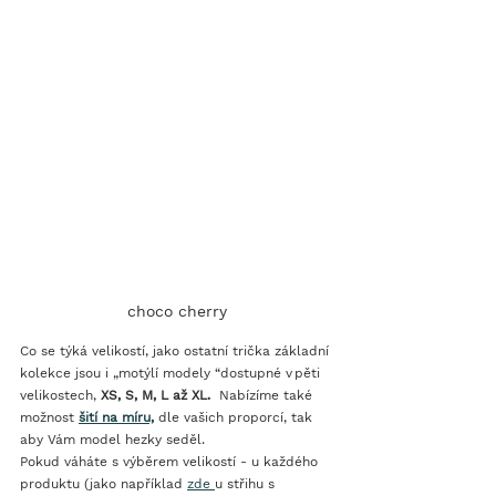
choco cherry
Co se týká velikostí, jako ostatní trička základní 
kolekce jsou i „motýlí modely “dostupné v pěti 
velikostech,
 XS, S, M, L až XL. 
 Nabízíme také 
možnost
šití na míru,
 dle vašich proporcí, tak 
aby Vám model hezky seděl. 
Pokud váháte s výběrem velikostí - u každého 
produktu (jako například 
zde 
u střihu s 