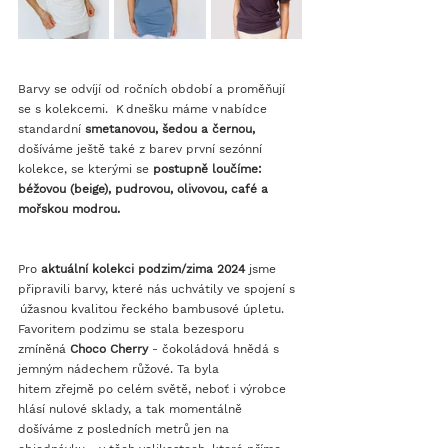
Barvy se odvíjí od ročních období a proměňují 
se s kolekcemi.  K dnešku máme v nabídce 
standardní 
smetanovou, šedou a černou, 
došíváme ještě také z barev první sezónní 
kolekce, se kterými se
 postupně loučíme: 
béžovou (beige), pudrovou, olivovou, café a 
mořskou modrou. 
Pro 
aktuální kolekci podzim/zima 2024
 jsme 
připravili barvy, které nás uchvátily ve spojení s 
 úžasnou kvalitou řeckého bambusové úpletu. 
Favoritem podzimu se stala bezesporu 
zmíněná 
Choco Cherry
 - čokoládová hnědá s 
jemným nádechem růžové. Ta byla 
hitem zřejmě po celém světě, neboť i výrobce 
hlásí nulové sklady, a tak momentálně 
došíváme z posledních metrů jen na 