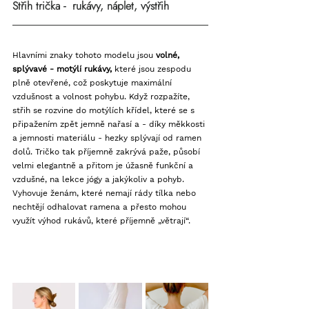
Střih trička -  rukávy, náplet, výstřih
Hlavními znaky tohoto modelu jsou 
volné, 
splývavé - motýlí
rukávy,
 které jsou zespodu 
plně otevřené, což poskytuje maximální 
vzdušnost a volnost pohybu. Když rozpažíte, 
střih se rozvine do motýlích křídel, které se s 
připažením zpět jemně nařasí a - díky měkkosti 
a jemnosti materiálu - hezky splývají od ramen 
dolů. Tričko tak příjemně zakrývá paže, působí 
velmi elegantně a přitom je úžasně funkční a 
vzdušné, na lekce jógy a jakýkoliv a pohyb. 
Vyhovuje ženám, které nemají rády tílka nebo 
nechtějí odhalovat ramena a přesto mohou 
využít výhod rukávů, které příjemně „větrají“.  