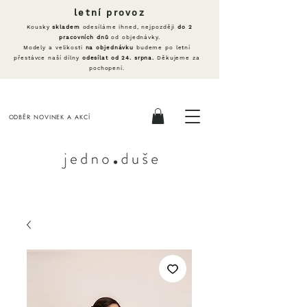
letní provoz
Kousky
skladem
odesíláme ihned, nejpozději
do 2
pracovních dnů
od objednávky.
Modely a velikosti
na objednávku
budeme po letní
přestávce naší dílny
odesílat od 24. srpna.
Děkujeme za
pochopení.
ODBĚR NOVINEK A AKCÍ