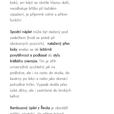
boků, ani když se otočíte hlavou dolů,
neodhaluje bříško při každém
vzpažení, je příjemně volné a přitom
funkční.
Spodní náplet
může být stažený pod
zadečkem (hodí se právě při
obrácených pozicích),
natažený přes
boky
anebo se dá
ležérně
povytáhnout a podkasat
do
stylu
krátkého oversize.
Tím je střih
univerzálně využitelný jak na
podložce, ale i na cestu do studia, do
kavárny po lekci a nebo jako domácí
pohodlné tričko. Vypadá skvěle přes
úzké džíny, ale i zastrčené do širokých
kalhot.
Bambusový úplet z Řecka
je obzvlášť
měkký, elastický, ale přitom krásně