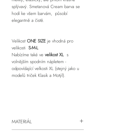
splývavý. Smetanová Cream barva se
hodí ke všem barvám, působí
elegantně a čistě.
Velikost
ONE SIZE
je vhodná pro
velikosti
S-M-L
Nabízíme také ve
velikost XL
s
volnějším spodním nápletem -
odpovídající velkosti XL (stejný jako u
modelů triček Klasik a Motýl).
MATERIÁL
95% bambusová viskóza, 5% lycra